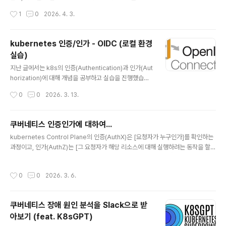
히 알아보았습니다.하지만 앞에서 진행한 실습이 local 환
작성시간
1
0
2026. 4. 3.
경이다보니 실무에서 사용하듯이 외부 `idP`를 통한 인증/
인가가 불가능했는데요. 이번 포스팅에서는 `AWS EKS`
환경에서 `OIDC`를 설정하여 사용자(개발자)가 `kubec
kubernetes 인증/인가 - OIDC (로컬 환경
tl` 명령어로 `EKS Cluster`에 접근할 때에 허용된 리소
실습)
스에 접근할 수 있는 실습을 진행해보겠습니다. 실습 실습
글 내용
환경 다이어그램전체적인 다이어그램은 위와 같습니다. 1.
지난 글에서는 k8s의 인증(Authentication)과 인가(Aut
`kubectl get nodes` 실행 2. `kubelogin`이 `Dex`
horization)에 대해 개념을 공부하고 실습을 진행했습니
에 `Authorization Request` 전송 (`client_id`, `red
다. 하지만 실제 업무에서는 개발자가 `kubectl`로 pod
작성시간
0
0
2026. 3. 13.
irec..
에 접근하거나 Devops 엔지니어가 `cluster` 상태를 확
인한다거나, 여러 `cluster`를 관리한다거나 처럼 사람이
k8s에 접근하는 경우가 많습니다. 이때, k8s는 OIDC(O
쿠버네티스 인증인가에 대하여...
penID Connect)를 이용하여 외부 인증 시스템과 연동할
글 내용
kubernetes Control Plane의 인증(AuthX)은 [요청자가 누구인가]를 확인하는
수 있습니다. OIDC(OpenID Connect) `OIDC`는 `O
과정이고, 인가(AuthZ)는 [그 요청자가 해당 리소스에 대해 실행하려는 동작을 할
Auth 2.0` 기반의 인증 프로토콜 입니다. OAuth 2.0과
권한이 있는가]를 판단하는 과정입니다. 모든 API 요청은 이 두 단계를 통과해야 ad
OIDC의 관계`OIDC`를 이해하려면 먼저 `OAuth 2.0`
mission을 통해 ETCD에 반영되며, 인증 실패시 401, 인가 실패시 403 HTTP 상
을 알아야 합니다.`OAuth 2.0`은 인가 프로토콜로..
작성시간
0
0
2026. 3. 6.
태 코드가 반환됩니다. 이러한 쿠버네티스의 인증/인가를 직접 실습해보면서 알아보
겠습니다. (기초 주의) 실습 환경 구성실습을 진행할 디렉토리(폴더) 생성mkdir /k8
s-auth-stury && cd /k8s-auth-study 실습은 kind를 통해 local 머신에서 ku
쿠버네티스 장애 원인 분석을 Slack으로 받
bernetes clsuter를 생성하여 진행할 것 이기에, 해당 ..
아보기 (feat. K8sGPT)
글 내용