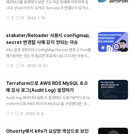
배경EKS를 운영하다 보면 크고 작은 장애와 마주하게 됩
니다. (Pod가 뜨지 않거나, Service가 연결되지 않거나, I
ngress가 정상인데 트래픽이 오지 않는 등 원인은 다양합
작성시간
3
0
2026. 1. 10.
니다.) 보통 `kubectl describe`. `kubectl logs`, po
d 상세에서 event 세션 확인, Prometheus의 Alertma
nager를 통해 알람을 확인하는 방식으로 문제의 원인을
stakater/Reloader 사용시 configmap,
파악합니다. 하지만 실제 운영 환경에서는 에러 원인은 여
secret 변경할 시에 감지 안되는 이슈
러 리소스에 걸쳐 있고, 맥락을 종합해야 하는 경우가 많습
글 내용
니다. AI를 활용해 Kubernetes 클러스터 운영을 조금 더
K8s 운영 과정에서 ConfigMap/Secret 변경 시 Pod를
효율적으로 만들 수 없을까 고민하던 중, 문득 2024년 9
재기동하는 것은 꼭 필요한 프로세스입니다.다만 사람이
월 CNKCD2024에서 발표된 [당신이 누구던 쿠버네티스
수동으로 처리하기 어렵기 때문에, 보통은 Helm 템플릿 +
작성시간
0
0
2025. 12. 22.
를 사용한다면 K8s..
checksum annotation(`checksum/config`) 방식으
로 ConfigMap/Secret 변경을 감지해 자동으로 Rollin
g Update가 일어나도록 구성합니다. 하지만 사내에서는
Terraform으로 AWS RDS MySQL 8.0
아직 Helm을 도입하지 않았고(준비중), Kustomize를
에 감사 로그(Audit Log) 설정하기
활용하여 리소스를 관리하고 있기 때문에 오픈소스인 sta
글 내용
kater/reloader를 도입해 ConfigMap/Secret 변경
Audit log 파라미터 설정 시 발생하는 오류기본적으로 te
시 워크로드를 자동으로 재배포하도록 운영하고 있습니다.
rraform으로 AWS RDS의 MySQL을 구성했다면, 아래
그런데 운영 중 ConfigMap이 변경되었음에도 간헐적으
와 같이 감시 로그(audit_log)를 설정합니다.# 감사 로그
작성시간
1
0
2025. 5. 4.
로 Pod가 재시작되지 ..
이벤트 설정parameter { name = "server_audit_ev
ents" value = "CONNECT,QUERY"}# 감사 로그 제외
사용자(rdsadmin)parameter { name = "server_au
Ghostty에서 k9s가 요상한 색상으로 보인
dit_excl_users" value = "rdsadmin"}... 그러나 위와