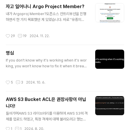
icSearch를 통해 집계하여 Kibana로 대시보드를 구성하
자고 일어나니 Argo Project Member?
여 로그를 확인하는 시스템이었습니다. 하지만 elasticse
글 내용
내가 Argoproj Member?오픈소스 컨트리뷰션을 진행
arch에는 큰 단점으로 느꼈던 점은 사전에 index를 꼭 설
하면서 한 가지 목표했던 게 있었습니다. 바로 "유종의
정해줘야 한다는 점과, timestamp로 매핑되지 않는다는
미"를 거두자는것인데, 그것이 저에겐 Argoproj의 Mem
것이었습니다. 특히, 개발팀에서 수집이 되어야 하는 로그
ber가 되는 것이었습니다. 지난번 작성한 첫 번째 기여에
가 다양하고, key를 추가할수도, 삭제할 수도 있는데 이를
작성시간
29
19
2024. 11. 22.
관한 글에 이어서 docs나 feature 등 더 많은 기여를 하
애플리케이션마다 index를 다르게 ..
였고, ArgoCD 뿐 아니라 workflow, helm 등 다양한 A
rgoproj에 기여하였습니다. 제가 이 글을 쓰는 이유는 저
명심
처럼 오픈소스 기여가 어렵고, 막연하다고 생각하는 사람
글 내용
이 이 글을 보고 용기 및 노하우를 얻으셔서 더 많은 사람들
If you don't know why it's working when it's wor
이 오픈소스에 기여했으면 하는 바람으로 작성했습니
king, you won't know how to fix it when it break
다. member가 되는 법은 뭘까?오픈소스 프로젝트에 따
s. 작동 중인데 왜 작동하는지 모르면 고장이 났을 때 어떻
라 다르지만, Argoproj는 Member가 되기 위한 조건..
게 해결해야 할지 알 수 없습니다.
작성시간
5
3
2024. 10. 6.
AWS S3 Bucket ACL은 권장사항이 아닙
니더!
글 내용
들어가며AWS S3 라이브러리를 이용하여 AWS S3에 객
체를 업로드 하였고, 특정 객체에 대해 불러오려고 했는데
AcceeDenied가 발생했습니다. 처음엔 해당 AWS S3
작성시간
1
1
2024. 8. 20.