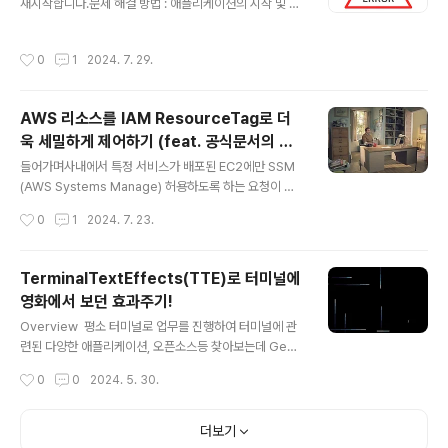
재시작합니다.문제 해결 방법 : 애플리케이션의 시작 및 초
기화 코드를 조사합니다.명령어 # 파드 로그 확인kubectl
logs # Pod 명세 확인kubectl describe pod Image
작성시간
0
1
2024. 7. 29.
PullBackOff설명: Kubernetes가 레지스트리에서 컨테
이너 이미지를 가져올 수 없습니다.문제 해결 방법:이미지
이름과 태그를 확인합니다.이미지 레지스트리 자격 증명을
AWS 리소스를 IAM ResourceTag로 더
확인합니다.지정된 레지스트리에 이미지가 존재하는지 확
욱 세밀하게 제어하기 (feat. 공식문서의 위
인합니다. Pending Pods설명: 파드가 "Pending" 상태
글 내용
대함)
에 머물며 스케줄링되지 않습니다.문제 해결 방법:노드 자
들어가며사내에서 특정 서비스가 배포된 EC2에만 SSM
원 (CPU, 메모리)을 확인하여 충분한 용량이 있는지 확인
(AWS Systems Manage) 허용하도록 하는 요청이 있
합니다.노드 셀렉터 또는 어피니티를 사용..
었습니다. 해당 요청의 대상 EC2에는 특정 Tag가 할당되
작성시간
0
1
2024. 7. 23.
어 있었는데, Service: store 같은 방식으로 서비스의 내
용이 tag로 할당되어 있었습니다. 그렇기에 해결 방법은 2
가지로 구상해보았습니다.ec2 목록을 노출시킬 때 특정 T
TerminalTextEffects(TTE)로 터미널에
ag가 있는 EC2 목록을 노출시켜 그 EC2들에게만 SSM
영화에서 보던 효과주기!
접근을 허용한다.전체 EC2 목록을 노출시키고, 특정 Tag
글 내용
가 있는 EC2에만 SSM 접근을 허용한다.바로 1번 방법을
Overview 평소 터미널로 업무를 진행하여 터미널에 관
시행해보자!1번의 방법이 가장 효율적으로 보였기에 바로
련된 다양한 애플리케이션, 오픈소스등 찾아보는데 Geek
아래와 같이 IAM 권한을 할당했습니다.{ "Sid": "ec2De
News를 둘러보던 중 재미져 보이는 칼럼을 발견해서 바
작성시간
0
0
2024. 5. 30.
scribes", "Action": [ "ec..
로 적용해보았습니다. (실무에 도움은 안되겠지만 재미를
위해,,, 따분한 업무에 재미를 더하기 위해,,)TTETermina
lTextEffects(TTE)는 터미널에 시각 효과를 적용시켜주
더보기
는 하나의 엔진입니다. 설치에는 두가지의 방법이 존재하