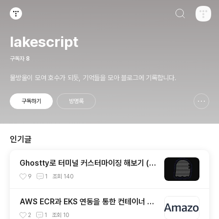
검색하기
티스토리
lakescript
구독자
8
물방울이 모여 호수가 되듯, 기억들을 모아 블로그에 기록합니다.
구독하기
방명록
신고하기 레이어
열기
인기글
Ghostty로 터미널 커스터마이징 해보기 (한
글 폰트 적용)
9
1
조회
140
AWS ECR과 EKS 연동을 통한 컨테이너 이
미지 배포하기
2
1
조회
10