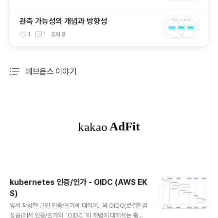
관측 가능성의 개념과 방향성
1
1
조회
8
데브옵스 이야기
분류 전체보기
주요 글 목록
kubernetes 인증/인가 - OIDC (AWS EK
S)
글 내용
앞서 작성한 글인 인증/인가에 대하여.. 와 OIDC(로컬환경
실습)에서 인증/인가와 `OIDC`의 개념에 대해서는 충분