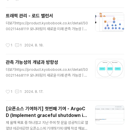
Bucket에 get 권한이 없나? 싶어서 해당 권한을 설정해
주었는데도 해당 문제가 지속되었습니다. 원인은 owners
hipterraform으로 AWS S3 Bucket을 만들때 aws_s
트래픽 관리 - 로드 밸런서
3_bucket_ownership_controls 리소스를 설정했었습
글 내용
더보기https://product.kyobobook.co.kr/detail/S0
니다.resource "aws_s3_bucket_ownership_cont
00211468119 모니터링의 새로운 미래 관측 가능성 | 정
rols" "ownership_controls_bucket_A" { bucket =
현석 - 교보문고모니터링의 새로운 미래 관측 가능성 | 마
aws_s3_bucket.bucket.id rule { object_ownersh
이크로서비스와 인공지능 사례 중심의 관측 가능성 실무
ip = "BucketOwne..
작성시간
1
1
2024. 8. 18.
가이드클라우드 네이티브 기술이 고도화되고 시스템이 복
잡해질수록 근본 원인 분석을 위한product.kyoboboo
k.co.kr [모니터링의 새로운 미래 관측 가능성] 를 공부하
관측 가능성의 개념과 방향성
며 정리하는 포스트입니다. 트래픽 관리단일 구조클라우드
글 내용
환경은 많은 사용자들이 공용의 리소스를 사용하는 멀티
더보기https://product.kyobobook.co.kr/detail/S0
테넌트 환경입니다. 많은 장애의 대부분은 사용자가 알지
00211468119 모니터링의 새로운 미래 관측 가능성 | 정
못하는 사이에 발생할 가능성이 높기 때문에 장애 발생으
현석 - 교보문고모니터링의 새로운 미래 관측 가능성 | 마
로 인한 원인 분석이 미흡하고, 고객에게 정확한 사실이 전
이크로서비스와 인공지능 사례 중심의 관측 가능성 실무
작성시간
1
1
2024. 8. 17.
달되지 ..
가이드클라우드 네이티브 기술이 고도화되고 시스템이 복
잡해질수록 근본 원인 분석을 위한product.kyoboboo
k.co.kr [모니터링의 새로운 미래 관측 가능성] 를 공부하
[오픈소스 기여하기] 첫번째 기여 - ArgoC
며 정리하는 포스트입니다. 관측 가능성의 개념과 방향성
D (Implement graceful shutdown in
시스템을 운영하는 데 모니터링의 역할은 매우 중요합니
글 내용
application-controller)
다. 근래 들어서는 관측 가능성의 소개와 함께 분산 모니터
제 올해 목표 중 하나였고 지난 주에 첫 문을 성공적으로 열
링 솔류션을 통합하고 연계하는 것이 필요해졌습니다. 특
었던 따끈따끈한 오픈소스에 기여하기에 대해 작성 해보려