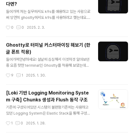
다면?
같은 파라미터 설정은 MySQL 8.0에서는 적용되지 않아,
글 내용
아래와 같은 에러가 발생합니다.Error: Error modifying
들어가며 저는 실무에서도 k9s를 애용하고 있는 사람으로
DB Parameter Group: InvalidParame..
써 당연히 ghostty에서도 k9s를 사용하려고 했는데요. it
erm2에서는 정상적인 color로 보이지만, ghostty를 사
작성시간
0
0
2025. 2. 3.
용하면 위의 사진과 같이 color가 요상하게 보이는 이슈가
발생했습니다. 실제로 논의 중인 이슈잖아?!? https://git
hub.com/derailed/k9s/issues/3049 Wrong colo
Ghostty로 터미널 커스터마이징 해보기 (한
rs in ghostty · Issue #3049 · derailed/k9sDescri
글 폰트 적용)
be the bug Wrong colors in ghostty. I set the ba
글 내용
ckground color to #ff0000 and took a screensh
들어가며안녕하세요! 설날에 심심해서 이것저것 알아보던
ot in ghostty and wezterm. Wezterm uses..
중 요즘 핫한 terminal인 Ghostty를 적용해 보았는데요.
아직 기초 수준 밖에 다루지 못하지만, 제가 적용해 본 내용
작성시간
9
1
2025. 1. 30.
들에 대해 포스팅해 보았습니다! (계속 사용해보면서 설정
하는 내용들을 이어서 추가해보려고 합니다 😊 ) 💻 이 글
은 mac 기준으로 작성되었습니다! Ghosttyhttps://gh
[Loki 기반 Logging Monitoring Syste
ostty.org/ GhosttyGhostty is a fast, feature-rich,
m 구축] Chunks 생성과 Flush 동작 구조
and cross-platform terminal emulator that uses
글 내용
platform-native UI and GPU acceleration.ghostt
기존에 구성되어있던 시스템의 불편함기존에는 사용하고
y.org 사실 Ghostty를 처음 접한 건 Geeknews에서 G
있던 Logging System은 Elastic Stack을 통해 구성되
hostty에 대한 ..
어있었습니다. 각 node에 daemonset으로 배포되어 있
작성시간
1
0
2025. 1. 28.
는 filebeat를 통해 STDOUT으로 출력되는 로그를 수집
하고, 버퍼 역할을 하는 Kafka에게 로그를 전달하며 Elast