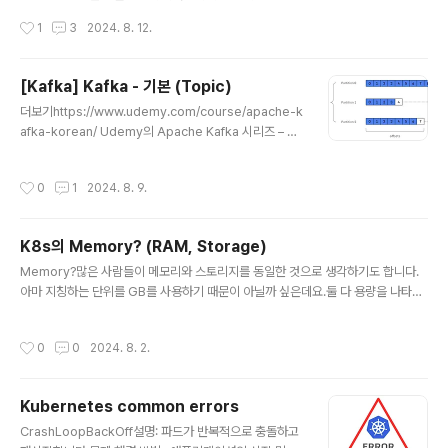
히 분산 시스템인 클라우드와 마이크로서비스는 예전에 비
고 합니다. ArgoCD-OSS 참여 먼저, 저는 OSSCA에서
작성시간
1
3
2024. 8. 12.
해 기술 스택의..
주관하는 ArgoCD 오픈소스에 기여하는 프로젝트에 합격
해서 현재 참여하고 있습니다! (현재는 마스터 멘티로 선정
되어서 조금 더 주도적으로 참여하고 있습니다!)왜 오픈소
[Kafka] Kafka - 기본 (Topic)
스 기여일까?대학생때부터 막연하게 오픈소스에 기여해보
글 내용
더보기https://www.udemy.com/course/apache-k
고 싶다라는 생각을 갖고 있었습니다. 하지만 막상 실행에
afka-korean/ Udemy의 Apache Kafka 시리즈 – 초
옮기지는 못했었고, 시간나면 해야지라는 생각만 갖고 있
보자를 위한 아파치 카프카 강의 v3를 보고 공부하는 내용
었습니다. 그러던 중 이렇게 팀으로서 활동할 수 있게 되어
을 정리합니다. Kafka TopicKafka Topic이란 Kafka
오픈 소스에 기여하기 위해선 무엇을 해야 할 지 명확해져
작성시간
0
1
2024. 8. 9.
cluster안에 있는 데이터 스트림을 가리킵니다. logs, pu
서 바로 실행에 옮길 수 있게 되었습니다. 저는 현재 SRE/
rchases, twitter_tweeis등의 이름으로 많은 Topic이
Devops로 현업에 종사하고..
존재할 수 있습니다.예를 들어, DB에서 table을 만들려고
K8s의 Memory? (RAM, Storage)
한다면 Topic은 DB의 table과 비슷합니다. 하지만 아무
글 내용
런 제약 조건이 없습기 때문에 원하는 건 모두 kafka topi
Memory?많은 사람들이 메모리와 스토리지를 동일한 것으로 생각하기도 합니다.
c에 전송할 수 있고, 그 과정에서 데이터 검증이 없습니다.
아마 지칭하는 단위를 GB를 사용하기 때문이 아닐까 싶은데요.둘 다 용량을 나타내
원하는 만큼 만들 수 있습니다.또한, Kafka C..
는 GB단위를 사용하는 이유는 기본적으로 용량을 측정하는 표준 단위이기 때문입니
다. 엄연히 다른 Memory우리가 흔히 말하는 메모리에는 크게 RAM이라고 하는 휘
작성시간
0
0
2024. 8. 2.
발성 메모리, Storage라고 불리는 영구적 메모리 2가지가 존재합니다. K8s의 Me
mory이 두 가지의 차이를 살펴보기 전에 먼저 Pod를 정의하는 manifest file에
선언하는 resource.limit.memory와 resource.request.memory는 무엇을
Kubernetes common errors
의미할까요?apiVersion: v1kind: Podmetadata: name: example-pods..
글 내용
CrashLoopBackOff설명: 파드가 반복적으로 충돌하고