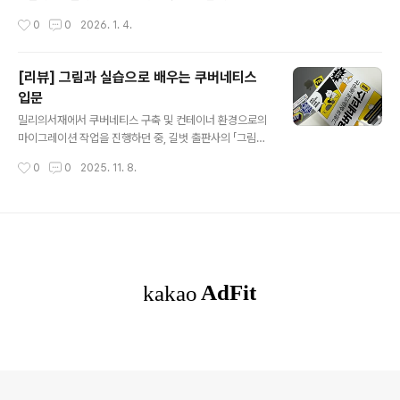
낍니다.흔히 말하는 바이브 코딩(Vibe Coding)의 시대
작성시간
0
0
2026. 1. 4.
죠. 저는 개인적으로 지금의 AI 흐름이 곧 5차 산업혁명의
핵심이라고 생각합니다. 그렇기 때문에 자연스럽게 “AI를
어떻게 업무에 활용할 수 있을까?”라는 고민을 계속해왔습
[리뷰] 그림과 실습으로 배우는 쿠버네티스
니다. 최근에는 사내에서 n8n을 활용한 업무 자동화 사례
입문
를 발표(링크)하기도 했고, AI를 활용한 Git commit me
글 내용
ssage 자동 생성기(링크)를 직접 만들어보기도 했습니다.
밀리의서재에서 쿠버네티스 구축 및 컨테이너 환경으로의
DevOps 엔지니어로서 업무를 하다 보면, 하루 종일 코딩
마이그레이션 작업을 진행하던 중, 길벗 출판사의 「그림과
만 하는 경우는 많지 않습니다. 그럼에도 불구하고 바이브
실습으로 배우는 쿠버네티스 입문」 서평단 모집 공지를 보
작성시간
0
0
2025. 11. 8.
코딩에 대해 늘 관심이 있었습니다. 커리어의 시작을 개발
게 되었습니다. 이전에 여러 도서의 서평단 활동 경험이 있
자로 ..
고, 쿠버네티스를 운영해온 경험도 있으나, 새로운 시각으
로 다시 학습하고자 스터디를 진행하며 develop cluste
r를 구축해 다양한 테스트를 수행 중이었습니다. 이러한 상
황에서 서평단에 참여하면 학습과 실무 모두에 도움이 될
것이라 판단해 신청하게 되었습니다. (매우 럭키!) 이 책의
가장 큰 특징은 망가뜨리면서 작동 원리를 배우는 방식입
니다. 일반적으로 기술을 학습할 때는 정상적으로 동작하
는 상태만 익히는 경우가 많지만, 이 책은 의도적으로 오류
를 발생시키거나 비정상적인 상..
의안내