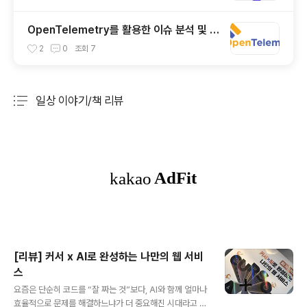
OpenTelemetry를 활용한 이슈 분석 및 해
결 (feat. OTel Demo)
2
0
조회
7
일상 이야기/책 리뷰
분류 전체보기
주요 글 목록
[리뷰] 커서 ⅹ AI로 완성하는 나만의 웹 서비
스
글 내용
요즘은 단순히 코드를 “잘 짜는 것”보다, AI와 함께 얼마나
효율적으로 문제를 해결하느냐가 더 중요해진 시대라고 느