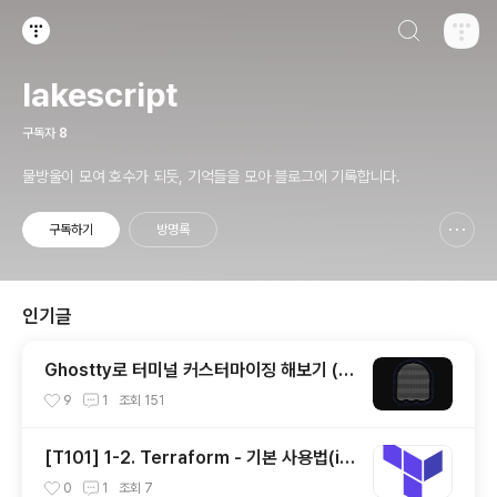
검색하기
티스토리
lakescript
구독자
8
물방울이 모여 호수가 되듯, 기억들을 모아 블로그에 기록합니다.
구독하기
방명록
신고하기 레이어
열기
인기글
Ghostty로 터미널 커스터마이징 해보기 (한
글 폰트 적용)
9
1
조회
151
[T101] 1-2. Terraform - 기본 사용법(ini
t, plan, apply, destory)
0
1
조회
7