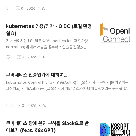
히 알아보았습니다.하지만 앞에서 진행한 실습이 local 환
작성시간
1
0
2026. 4. 3.
경이다보니 실무에서 사용하듯이 외부 `idP`를 통한 인증/
인가가 불가능했는데요. 이번 포스팅에서는 `AWS EKS`
환경에서 `OIDC`를 설정하여 사용자(개발자)가 `kubec
kubernetes 인증/인가 - OIDC (로컬 환경
tl` 명령어로 `EKS Cluster`에 접근할 때에 허용된 리소
실습)
스에 접근할 수 있는 실습을 진행해보겠습니다. 실습 실습
글 내용
환경 다이어그램전체적인 다이어그램은 위와 같습니다. 1.
지난 글에서는 k8s의 인증(Authentication)과 인가(Aut
`kubectl get nodes` 실행 2. `kubelogin`이 `Dex`
horization)에 대해 개념을 공부하고 실습을 진행했습니
에 `Authorization Request` 전송 (`client_id`, `red
다. 하지만 실제 업무에서는 개발자가 `kubectl`로 pod
작성시간
0
0
2026. 3. 13.
irec..
에 접근하거나 Devops 엔지니어가 `cluster` 상태를 확
인한다거나, 여러 `cluster`를 관리한다거나 처럼 사람이
k8s에 접근하는 경우가 많습니다. 이때, k8s는 OIDC(O
쿠버네티스 인증인가에 대하여...
penID Connect)를 이용하여 외부 인증 시스템과 연동할
글 내용
kubernetes Control Plane의 인증(AuthX)은 [요청자가 누구인가]를 확인하는
수 있습니다. OIDC(OpenID Connect) `OIDC`는 `O
과정이고, 인가(AuthZ)는 [그 요청자가 해당 리소스에 대해 실행하려는 동작을 할
Auth 2.0` 기반의 인증 프로토콜 입니다. OAuth 2.0과
권한이 있는가]를 판단하는 과정입니다. 모든 API 요청은 이 두 단계를 통과해야 ad
OIDC의 관계`OIDC`를 이해하려면 먼저 `OAuth 2.0`
mission을 통해 ETCD에 반영되며, 인증 실패시 401, 인가 실패시 403 HTTP 상
을 알아야 합니다.`OAuth 2.0`은 인가 프로토콜로..
작성시간
0
0
2026. 3. 6.
태 코드가 반환됩니다. 이러한 쿠버네티스의 인증/인가를 직접 실습해보면서 알아보
겠습니다. (기초 주의) 실습 환경 구성실습을 진행할 디렉토리(폴더) 생성mkdir /k8
s-auth-stury && cd /k8s-auth-study 실습은 kind를 통해 local 머신에서 ku
쿠버네티스 장애 원인 분석을 Slack으로 받
bernetes clsuter를 생성하여 진행할 것 이기에, 해당 ..
아보기 (feat. K8sGPT)
글 내용