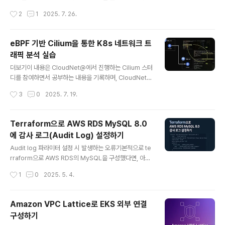
합니다. Cilium에서의 IPAMCilium은 Kubernetes 네
브 워크로드를 위한 완전 분산형 네트워킹 및 보안 가시성
작성시간
2
1
2025. 7. 26.
트워크를 구성할 때, Pod에 할당..
플랫폼입니다. Hubble은 오픈 소스 소프트웨어이며, Cili
um과 eBPF 위에 구축되어 서비스 간의 통신과 동작뿐만
아니라 네트워킹 인프라에 대해 깊이 있는 가시성을 완전
eBPF 기반 Cilium을 통한 K8s 네트워크 트
히 투명한 방식으로 제공 합니다. 요약하자면 Hubble은
래픽 분석 실습
Cilium의 eBPF 기반 datapath 위에서 동작하며, gRPC
글 내용
를 통해 수집된 L3~L7 네트워크 이벤트를 실시간으로 스
더보기이 내용은 CloudNet@에서 진행하는 Cilium 스터
트리밍하고, DNS, HTTP, gRPC 등 주요 프로토콜에 대
디를 참여하면서 공부하는 내용을 기록하며, CloudNet@
한 가시성과 보안 분석을 가능하게 한다. 실습Hubble 환
에서 제공해주는 자료들을 바탕으로 작성되었습니다.들어
작성시간
3
0
2025. 7. 19.
경 구성 이전 글처럼 위와 같은 환경을 Vagr..
가며kubernetes는 기본적으로 kube-proxy를 통해 네
트워크를 처리합니다. 하지만 iptables를 사용하는 kube
-proxy의 경우 cluster가 커지고, 서비스가 많아질수록 i
Terraform으로 AWS RDS MySQL 8.0
ptables의 규칙이 수천 개 이상으로 증가하게 되는데 규
에 감사 로그(Audit Log) 설정하기
칙이 많아질수록 packet이 전달될 때마다 순차적으로 검
글 내용
사하게 되므로 latency와 CPU 사용량이 증가하게 됩니
Audit log 파라미터 설정 시 발생하는 오류기본적으로 te
다. (이것이 곧 성능 저하 및 관리 복잡도 상승...!) 이를 해결
rraform으로 AWS RDS의 MySQL을 구성했다면, 아래
하기 위해 등장한 Cilium을 통해 iptables없이 kurnel
와 같이 감시 로그(audit_log)를 설정합니다.# 감사 로그
작성시간
1
0
2025. 5. 4.
레벨에서 직접 트래픽을 처리하는 ..
이벤트 설정parameter { name = "server_audit_ev
ents" value = "CONNECT,QUERY"}# 감사 로그 제외
사용자(rdsadmin)parameter { name = "server_au
Amazon VPC Lattice로 EKS 외부 연결
dit_excl_users" value = "rdsadmin"}... 그러나 위와
구성하기
같은 파라미터 설정은 MySQL 8.0에서는 적용되지 않아,
글 내용