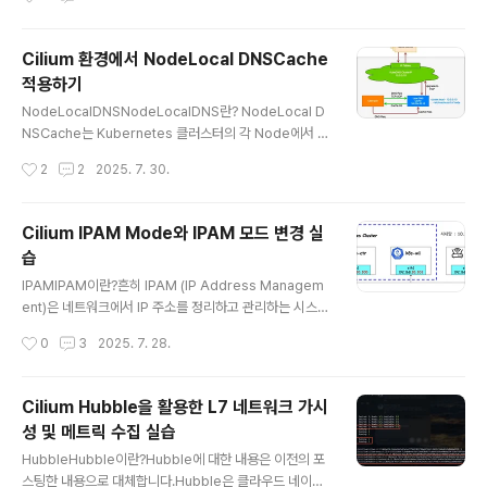
e의 구성 요소..
신은 ClusterIP(Service)를 거치지 않고 직접 Pod IP로
이루어집니다. 하지만 실제로 운영을 하다보면 모든 노드
Cilium 환경에서 NodeLocal DNSCache
들을 같은 subnet에 배치하기 어렵습니다.AWS EKS는
적용하기
VPC CNI를 사용해 예외적인 구조를 가지므로 여기서는
글 내용
논외로 합니다. 이러한 경우 기본적인 CNI로는 Pod간 통
NodeLocalDNSNodeLocalDNS란? NodeLocal D
신이 불가능합니다. 이번에 해본 실습은 Control Plane
NSCache는 Kubernetes 클러스터의 각 Node에서 D
노드(k8s-ctr)와 Worker..
NS 캐싱 기능을 수행하는 Agent를 DaemonSet으로 실
작성시간
2
2
2025. 7. 30.
행하여 DNS 성능과 안정성을 개선하는 기능입니다. 기본
적인 kubernetes 아키텍처에서는 모든 DNS 쿼리가 ku
be-dns/CoreDNS의 Service IP를 통해 전달되는데,
Cilium IPAM Mode와 IPAM 모드 변경 실
이는 kube-proxy에 의해 추가된 iptables DNAT 규칙
습
을 거쳐 최종적으로 kube-dns/CoreDNS 엔드포인트로
글 내용
변환되었습니다. 하지만 이러한 방식은 경로가 복잡하고
IPAMIPAM이란?흔히 IPAM (IP Address Managem
트래픽에 대해 추적을 할 때나 디버깅할 때 매우 복잡하고
ent)은 네트워크에서 IP 주소를 정리하고 관리하는 시스템
네트워크 복잡도가 높아 성능상 비효율적입니다. NodeL
을 말합니다. IPAM 예시기업에서 직원용 PC에 IP 자동 할
작성시간
0
3
2025. 7. 28.
ocal DNSCache는 각 N..
당기업에서 직원용 PC에 IP를 할당할 때에 IPAM에서 DH
CP 서버와 연동해 사용 가능한 IP 주소 풀을 정의하고, PC
를 네트워크에 연결하면 DHCP가 자동으로 IP를 할당하고
Cilium Hubble을 활용한 L7 네트워크 가시
IPAM이 기록합니다.학교에서 학생들의 기기에 대한 IP 추
성 및 메트릭 수집 실습
적IPAM에서 각 교실이나 사용자 그룹별로 서브넷을 나누
글 내용
고 IP를 예약합니다. 그 후 기기 접속 시 IPAM은 할당된 IP
HubbleHubble이란?Hubble에 대한 내용은 이전의 포
와 접속 이력을 저장해 누가 언제 사용했는지 추적이 가능
스팅한 내용으로 대체합니다.Hubble은 클라우드 네이티