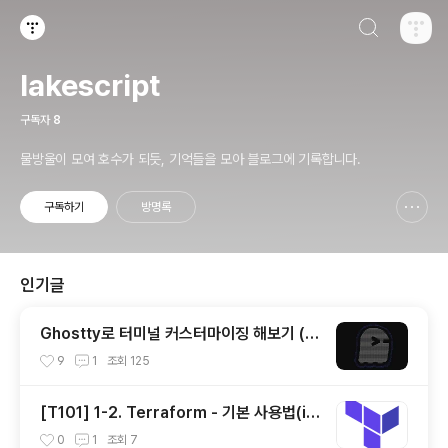
검색하기
티스토리
lakescript
구독자
8
물방울이 모여 호수가 되듯, 기억들을 모아 블로그에 기록합니다.
구독하기
방명록
신고하기 레이어
열기
인기글
Ghostty로 터미널 커스터마이징 해보기 (한
글 폰트 적용)
9
1
조회
125
[T101] 1-2. Terraform - 기본 사용법(ini
t, plan, apply, destory)
0
1
조회
7