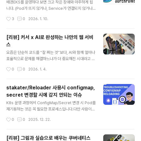
배경EKS를 운영하다 보면 크고 작은 장애와 마주하게 됩
니다. (Pod가 뜨지 않거나, Service가 연결되지 않거나, I
ngress가 정상인데 트래픽이 오지 않는 등 원인은 다양합
작성시간
3
0
2026. 1. 10.
니다.) 보통 `kubectl describe`. `kubectl logs`, po
d 상세에서 event 세션 확인, Prometheus의 Alertma
nager를 통해 알람을 확인하는 방식으로 문제의 원인을
[리뷰] 커서 ⅹ AI로 완성하는 나만의 웹 서비
파악합니다. 하지만 실제 운영 환경에서는 에러 원인은 여
스
러 리소스에 걸쳐 있고, 맥락을 종합해야 하는 경우가 많습
글 내용
니다. AI를 활용해 Kubernetes 클러스터 운영을 조금 더
요즘은 단순히 코드를 “잘 짜는 것”보다, AI와 함께 얼마나
효율적으로 만들 수 없을까 고민하던 중, 문득 2024년 9
효율적으로 문제를 해결하느냐가 더 중요해진 시대라고 느
월 CNKCD2024에서 발표된 [당신이 누구던 쿠버네티스
낍니다.흔히 말하는 바이브 코딩(Vibe Coding)의 시대
작성시간
0
0
2026. 1. 4.
를 사용한다면 K8s..
죠. 저는 개인적으로 지금의 AI 흐름이 곧 5차 산업혁명의
핵심이라고 생각합니다. 그렇기 때문에 자연스럽게 “AI를
어떻게 업무에 활용할 수 있을까?”라는 고민을 계속해왔습
stakater/Reloader 사용시 configmap,
니다. 최근에는 사내에서 n8n을 활용한 업무 자동화 사례
secret 변경할 시에 감지 안되는 이슈
를 발표(링크)하기도 했고, AI를 활용한 Git commit me
글 내용
ssage 자동 생성기(링크)를 직접 만들어보기도 했습니다.
K8s 운영 과정에서 ConfigMap/Secret 변경 시 Pod를
DevOps 엔지니어로서 업무를 하다 보면, 하루 종일 코딩
재기동하는 것은 꼭 필요한 프로세스입니다.다만 사람이
만 하는 경우는 많지 않습니다. 그럼에도 불구하고 바이브
수동으로 처리하기 어렵기 때문에, 보통은 Helm 템플릿 +
작성시간
0
0
2025. 12. 22.
코딩에 대해 늘 관심이 있었습니다. 커리어의 시작을 개발
checksum annotation(`checksum/config`) 방식으
자로 ..
로 ConfigMap/Secret 변경을 감지해 자동으로 Rollin
g Update가 일어나도록 구성합니다. 하지만 사내에서는
[리뷰] 그림과 실습으로 배우는 쿠버네티스
아직 Helm을 도입하지 않았고(준비중), Kustomize를