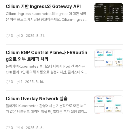
지 추적시스템 호출 모니터링: 커널과 상호작용하는 시스
Cilium 기반 Ingress와 Gateway API
템 콜 활동을 기록입출력 활동 감지: 네트워크 트래픽이나
글 내용
Cilium-Ingress kubernetes의 Ingress에 대한 설명
파일 접근 같은 I/O 동작을 관찰특징eBPF 실시간Tetrag
은 이전 블로그 게시글을 참고해주세요. Cilium-Ingress
on은 커널의 eBPF에 정책과 필터링을 직접 적용하기 때
이란?Cilium Ingress는 eBPF 기반 네트워킹과 Envoy
문에 user space agent로 이벤트를 전송하는 대신, 커
L7 Proxy를 결합하여 기존의 Ingress Controller와 다
널에서 직접 이벤트를 필터링하고, 차단 및 대응합니다. 전
작성시간
3
0
2025. 8. 21.
른 방식으로 동작합니다. 특히, Source IP의 가시성을 유
송, 읽기 또는 쓰기 작업과 같이 빈도가 높은 이벤트..
지하고, 네트워크 정책(CiliumNetworkPolicy)의 통합,
유연한 로드밸런서 모드, Host Network 모드 지원 등에
Cilium BGP Control Plane과 FRRoutin
서 강점이 있습니다. 또한, CiliumNetworkPolicy을 통
g으로 외부 트래픽 처리
해 Ingress 트래픽을 세세하게 제어할 수 있습니다. 설정
글 내용
방법Cilium은 kubernetes Ingress 리소스를 `ingres
들어가며Kubernetes 클러스터 내에서 Pod 간 통신은
sClassName: cil..
CNI 플러그인에 의해 자동으로 설정되지만, 클러스터 외부
와의 통신 경로를 동적으로 구성하려면 추가적인 네트워크
작성시간
3
1
2025. 8. 16.
연동이 필요합니다. 특히 BGP(Border Gateway Prot
ocol)를 활용하여 외부에서 클러스터 내 Pod/Service
네트워크로의 접근을 가능하게 만들 수 있습니다. Cilium
Cilium Overlay Network 실습
은 BGP Control Plane 기능을 통해 Kubernetes 노드
글 내용
들어가며Kubernetes 환경에서는 기본적으로 모든 노드
의 Pod CIDR 등을 외부로 광고(advertise)할 수 있는
가 같은 네트워크 대역에 있을 때, 별다른 추가 설정 없이도
기능을 제공합니다. 그러나 Cilium 자체는 BGP 피어로서
Pod 간 통신이 가능합니다.왜냐하면 Kubernetes가 각
동작할 수 있지만, 클러스터 외부에 존재하는 router의 역
Pod에 고유한 IP인 PodIP를 부여하고, 해당 IP들 간의 라
할까지는 수행하지 않습니다. Cilium BGP Control Plan
작성시간
3
4
2025. 8. 6.
우팅을 자동으로 구성해주기 때문입니다. 이때 Pod 간 통