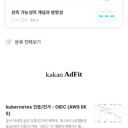
관측 가능성의 개념과 방향성
1
1
조회
6
분류 전체보기
주요 글 목록
kubernetes 인증/인가 - OIDC (AWS EK
S)
글 내용
앞서 작성한 글인 인증/인가에 대하여.. 와 OIDC(로컬환경
실습)에서 인증/인가와 `OIDC`의 개념에 대해서는 충분