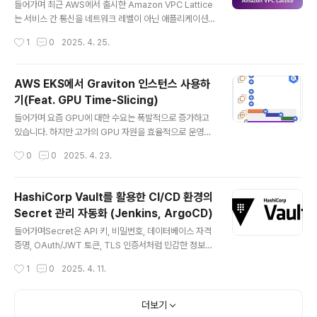
아래와 같은 에러가 발생합니다.Error: Error modifying
들어가며 최근 AWS에서 출시한 Amazon VPC Lattice
DB Parameter Group: InvalidParame..
는 서비스 간 통신을 네트워크 레벨이 아닌 애플리케이션
레벨에서 제어할 수 있는 완전관리형 서비스입니다. 기존
작성시간
1
0
2025. 4. 25.
의 복잡한 피어링, 프록시 설정, 보안 구성 없이도 VPC, 계
정, 구성 환경(EKS, EC2, Lambda 등)의 제한 없이 통신
경로를 구성할 수 있다는 점에서 주목받고 있습니다. http
AWS EKS에서 Graviton 인스턴스 사용하
s://aws-ia.github.io/terraform-aws-eks-bluepri
기(Feat. GPU Time-Slicing)
nts/patterns/network/client-server-communica
글 내용
tion/ Amazon VPC Lattice Client-server Commu
들어가며 요즘 GPU에 대한 수요는 폭발적으로 증가하고
nication - Amazon EKS Blueprints for Terraform
있습니다. 하지만 고가의 GPU 자원을 효율적으로 운영하
Amazon VPC La..
는 것은 여전히 어려운 과제이며, 리소스 낭비나 충돌이 빈
작성시간
0
0
2025. 4. 23.
번하게 발생하는 상황입니다.이러한 문제를 해결할 수 있
는 기술로는 GPU 가상화와 Time-Slicing이 있습니다.
이번 포스팅에서는 Amazon EKS 환경에서 GPU를 사용
HashiCorp Vault를 활용한 CI/CD 환경의
하는 기본적인 구성부터, Time-Slicing을 적용한 GPU
Secret 관리 자동화 (Jenkins, ArgoCD)
공유 방식까지 실습을 진행해보겠습니다. GPU 활용의 과
글 내용
거와 미래GPU 사용의 필요성머신러닝과 딥러닝이 요즘
들어가며Secret은 API 키, 비밀번호, 데이터베이스 자격
가장 핫하고 유망한 기술로 평가받고 있습니다. 그렇기 때
증명, OAuth/JWT 토큰, TLS 인증서처럼 민감한 정보를
문에 점점 더 복잡하고 계산 집약적인 모델을 다루게 되었
의미합니다. 이러한 중요한 정보들을 GitHub 같은 공개
작성시간
1
0
2025. 4. 11.
고, 이러한 모델을 효과적으로 학습하고 배포하기 위해서
저장소에 평문으로 저장하는 것은 매우 위험합니다. 실수
는 고성능 컴퓨팅 자원이 필..
로 코드에 포함되거나 외부에 노출될 경우, 서비스 전체가
공격받을 수 있는 심각한 보안 사고로 이어질 수 있기 때문
더보기
입니다. 그렇기 때문에 Secret을 안전하게 관리하기 위한