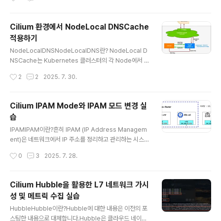
e의 구성 요소..
신은 ClusterIP(Service)를 거치지 않고 직접 Pod IP로
이루어집니다. 하지만 실제로 운영을 하다보면 모든 노드
Cilium 환경에서 NodeLocal DNSCache
들을 같은 subnet에 배치하기 어렵습니다.AWS EKS는
적용하기
VPC CNI를 사용해 예외적인 구조를 가지므로 여기서는
글 내용
논외로 합니다. 이러한 경우 기본적인 CNI로는 Pod간 통
NodeLocalDNSNodeLocalDNS란? NodeLocal D
신이 불가능합니다. 이번에 해본 실습은 Control Plane
NSCache는 Kubernetes 클러스터의 각 Node에서 D
노드(k8s-ctr)와 Worker..
NS 캐싱 기능을 수행하는 Agent를 DaemonSet으로 실
작성시간
2
2
2025. 7. 30.
행하여 DNS 성능과 안정성을 개선하는 기능입니다. 기본
적인 kubernetes 아키텍처에서는 모든 DNS 쿼리가 ku
be-dns/CoreDNS의 Service IP를 통해 전달되는데,
Cilium IPAM Mode와 IPAM 모드 변경 실
이는 kube-proxy에 의해 추가된 iptables DNAT 규칙
습
을 거쳐 최종적으로 kube-dns/CoreDNS 엔드포인트로
글 내용
변환되었습니다. 하지만 이러한 방식은 경로가 복잡하고
IPAMIPAM이란?흔히 IPAM (IP Address Managem
트래픽에 대해 추적을 할 때나 디버깅할 때 매우 복잡하고
ent)은 네트워크에서 IP 주소를 정리하고 관리하는 시스템
네트워크 복잡도가 높아 성능상 비효율적입니다. NodeL
을 말합니다. IPAM 예시기업에서 직원용 PC에 IP 자동 할
작성시간
0
3
2025. 7. 28.
ocal DNSCache는 각 N..
당기업에서 직원용 PC에 IP를 할당할 때에 IPAM에서 DH
CP 서버와 연동해 사용 가능한 IP 주소 풀을 정의하고, PC
를 네트워크에 연결하면 DHCP가 자동으로 IP를 할당하고
Cilium Hubble을 활용한 L7 네트워크 가시
IPAM이 기록합니다.학교에서 학생들의 기기에 대한 IP 추
성 및 메트릭 수집 실습
적IPAM에서 각 교실이나 사용자 그룹별로 서브넷을 나누
글 내용
고 IP를 예약합니다. 그 후 기기 접속 시 IPAM은 할당된 IP
HubbleHubble이란?Hubble에 대한 내용은 이전의 포
와 접속 이력을 저장해 누가 언제 사용했는지 추적이 가능
스팅한 내용으로 대체합니다.Hubble은 클라우드 네이티