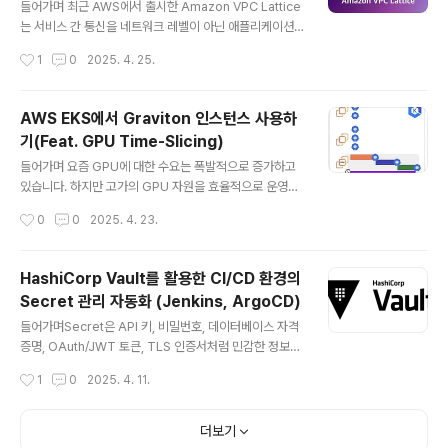
아래와 같은 에러가 발생합니다.Error: Error modifying
들어가며 최근 AWS에서 출시한 Amazon VPC Lattice
DB Parameter Group: InvalidParame..
는 서비스 간 통신을 네트워크 레벨이 아닌 애플리케이션
레벨에서 제어할 수 있는 완전관리형 서비스입니다. 기존
작성시간
1
0
2025. 4. 25.
의 복잡한 피어링, 프록시 설정, 보안 구성 없이도 VPC, 계
정, 구성 환경(EKS, EC2, Lambda 등)의 제한 없이 통신
경로를 구성할 수 있다는 점에서 주목받고 있습니다. http
AWS EKS에서 Graviton 인스턴스 사용하
s://aws-ia.github.io/terraform-aws-eks-bluepri
기(Feat. GPU Time-Slicing)
nts/patterns/network/client-server-communica
글 내용
tion/ Amazon VPC Lattice Client-server Commu
들어가며 요즘 GPU에 대한 수요는 폭발적으로 증가하고
nication - Amazon EKS Blueprints for Terraform
있습니다. 하지만 고가의 GPU 자원을 효율적으로 운영하
Amazon VPC La..
는 것은 여전히 어려운 과제이며, 리소스 낭비나 충돌이 빈
작성시간
0
0
2025. 4. 23.
번하게 발생하는 상황입니다.이러한 문제를 해결할 수 있
는 기술로는 GPU 가상화와 Time-Slicing이 있습니다.
이번 포스팅에서는 Amazon EKS 환경에서 GPU를 사용
HashiCorp Vault를 활용한 CI/CD 환경의
하는 기본적인 구성부터, Time-Slicing을 적용한 GPU
Secret 관리 자동화 (Jenkins, ArgoCD)
공유 방식까지 실습을 진행해보겠습니다. GPU 활용의 과
글 내용
거와 미래GPU 사용의 필요성머신러닝과 딥러닝이 요즘
들어가며Secret은 API 키, 비밀번호, 데이터베이스 자격
가장 핫하고 유망한 기술로 평가받고 있습니다. 그렇기 때
증명, OAuth/JWT 토큰, TLS 인증서처럼 민감한 정보를
문에 점점 더 복잡하고 계산 집약적인 모델을 다루게 되었
의미합니다. 이러한 중요한 정보들을 GitHub 같은 공개
작성시간
1
0
2025. 4. 11.
고, 이러한 모델을 효과적으로 학습하고 배포하기 위해서
저장소에 평문으로 저장하는 것은 매우 위험합니다. 실수
는 고성능 컴퓨팅 자원이 필..
로 코드에 포함되거나 외부에 노출될 경우, 서비스 전체가
공격받을 수 있는 심각한 보안 사고로 이어질 수 있기 때문
더보기
입니다. 그렇기 때문에 Secret을 안전하게 관리하기 위한