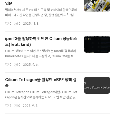
입문
활용하여 리소스를 관리하고 있기 때문에 오픈소스인 sta
글 내용
kater/reloader를 도입해 ConfigMap/Secret 변경
밀리의서재에서 쿠버네티스 구축 및 컨테이너 환경으로의
시 워크로드를 자동으로 재배포하도록 운영하고 있습니다.
마이그레이션 작업을 진행하던 중, 길벗 출판사의 「그림과
그런데 운영 중 ConfigMap이 변경되었음에도 간헐적으
실습으로 배우는 쿠버네티스 입문」 서평단 모집 공지를 보
작성시간
0
0
2025. 11. 8.
로 Pod가 재시작되지 ..
게 되었습니다. 이전에 여러 도서의 서평단 활동 경험이 있
고, 쿠버네티스를 운영해온 경험도 있으나, 새로운 시각으
로 다시 학습하고자 스터디를 진행하며 develop cluste
iperf3를 활용하여 간단한 Cilium 성능테스
r를 구축해 다양한 테스트를 수행 중이었습니다. 이러한 상
트(feat. kind)
황에서 서평단에 참여하면 학습과 실무 모두에 도움이 될
글 내용
것이라 판단해 신청하게 되었습니다. (매우 럭키!) 이 책의
Cilium 성능테스트 이번 포스팅에서는 Kind를 활용하여
가장 큰 특징은 망가뜨리면서 작동 원리를 배우는 방식입
Kubernetes 클러스터를 구성하고, Cilium CNI를 적용
니다. 일반적으로 기술을 학습할 때는 정상적으로 동작하
한 뒤 간단한 TCP, UDP 트래픽 테스트를 진행해보며, Pr
작성시간
0
0
2025. 9. 6.
는 상태만 익히는 경우가 많지만, 이 책은 의도적으로 오류
ometheus 쿼리를 통해 지표를 확인해보는 실습을 진행
를 발생시키거나 비정상적인 상..
해보도록 하겠습니다. 실습 환경 구성 - Kind로 K8s Clus
ter 구축kind config더보기kind: ClusterapiVersion:
Cilium Tetragon을 활용한 eBPF 정책 실
kind.x-k8s.io/v1alpha4nodes:- role: control-pla
습
ne extraPortMappings: - containerPort: 30000
글 내용
hostPort: 30000 - containerPort: 30001 hostPor
Cilium Tetragon Cilium Tetragon이란? Cilium Tet
t: 30001 - containerPort: 3000..
ragon은 실시간으로 동작하는 eBPF 기반 보안 관찰 및
런타임 제어 도구입니다. 시스템에서 발생하는 중요한 보
작성시간
2
0
2025. 9. 3.
안 이벤트를 감지하고, 필요하면 즉시 대응할 수 있습니다.
주요 기능프로세스 실행 감지: 어떤 프로그램이 실행되는