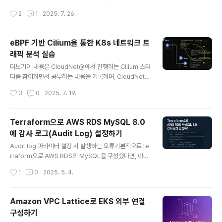
합니다. Cilium에서의 IPAMCilium은 Kubernetes 네
브 워크로드를 위한 완전 분산형 네트워킹 및 보안 가시성
작성시간
2
1
2025. 7. 26.
트워크를 구성할 때, Pod에 할당..
플랫폼입니다. Hubble은 오픈 소스 소프트웨어이며, Cili
um과 eBPF 위에 구축되어 서비스 간의 통신과 동작뿐만
아니라 네트워킹 인프라에 대해 깊이 있는 가시성을 완전
eBPF 기반 Cilium을 통한 K8s 네트워크 트
히 투명한 방식으로 제공 합니다. 요약하자면 Hubble은
래픽 분석 실습
Cilium의 eBPF 기반 datapath 위에서 동작하며, gRPC
글 내용
를 통해 수집된 L3~L7 네트워크 이벤트를 실시간으로 스
더보기이 내용은 CloudNet@에서 진행하는 Cilium 스터
트리밍하고, DNS, HTTP, gRPC 등 주요 프로토콜에 대
디를 참여하면서 공부하는 내용을 기록하며, CloudNet@
한 가시성과 보안 분석을 가능하게 한다. 실습Hubble 환
에서 제공해주는 자료들을 바탕으로 작성되었습니다.들어
작성시간
3
0
2025. 7. 19.
경 구성 이전 글처럼 위와 같은 환경을 Vagr..
가며kubernetes는 기본적으로 kube-proxy를 통해 네
트워크를 처리합니다. 하지만 iptables를 사용하는 kube
-proxy의 경우 cluster가 커지고, 서비스가 많아질수록 i
Terraform으로 AWS RDS MySQL 8.0
ptables의 규칙이 수천 개 이상으로 증가하게 되는데 규
에 감사 로그(Audit Log) 설정하기
칙이 많아질수록 packet이 전달될 때마다 순차적으로 검
글 내용
사하게 되므로 latency와 CPU 사용량이 증가하게 됩니
Audit log 파라미터 설정 시 발생하는 오류기본적으로 te
다. (이것이 곧 성능 저하 및 관리 복잡도 상승...!) 이를 해결
rraform으로 AWS RDS의 MySQL을 구성했다면, 아래
하기 위해 등장한 Cilium을 통해 iptables없이 kurnel
와 같이 감시 로그(audit_log)를 설정합니다.# 감사 로그
작성시간
1
0
2025. 5. 4.
레벨에서 직접 트래픽을 처리하는 ..
이벤트 설정parameter { name = "server_audit_ev
ents" value = "CONNECT,QUERY"}# 감사 로그 제외
사용자(rdsadmin)parameter { name = "server_au
Amazon VPC Lattice로 EKS 외부 연결
dit_excl_users" value = "rdsadmin"}... 그러나 위와
구성하기
같은 파라미터 설정은 MySQL 8.0에서는 적용되지 않아,
글 내용