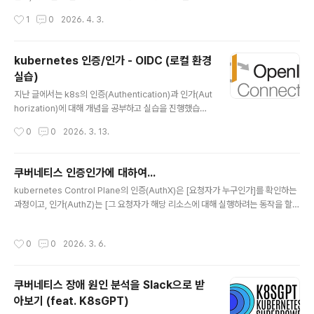
히 알아보았습니다.하지만 앞에서 진행한 실습이 local 환
작성시간
1
0
2026. 4. 3.
경이다보니 실무에서 사용하듯이 외부 `idP`를 통한 인증/
인가가 불가능했는데요. 이번 포스팅에서는 `AWS EKS`
환경에서 `OIDC`를 설정하여 사용자(개발자)가 `kubec
kubernetes 인증/인가 - OIDC (로컬 환경
tl` 명령어로 `EKS Cluster`에 접근할 때에 허용된 리소
실습)
스에 접근할 수 있는 실습을 진행해보겠습니다. 실습 실습
글 내용
환경 다이어그램전체적인 다이어그램은 위와 같습니다. 1.
지난 글에서는 k8s의 인증(Authentication)과 인가(Aut
`kubectl get nodes` 실행 2. `kubelogin`이 `Dex`
horization)에 대해 개념을 공부하고 실습을 진행했습니
에 `Authorization Request` 전송 (`client_id`, `red
다. 하지만 실제 업무에서는 개발자가 `kubectl`로 pod
작성시간
0
0
2026. 3. 13.
irec..
에 접근하거나 Devops 엔지니어가 `cluster` 상태를 확
인한다거나, 여러 `cluster`를 관리한다거나 처럼 사람이
k8s에 접근하는 경우가 많습니다. 이때, k8s는 OIDC(O
쿠버네티스 인증인가에 대하여...
penID Connect)를 이용하여 외부 인증 시스템과 연동할
글 내용
kubernetes Control Plane의 인증(AuthX)은 [요청자가 누구인가]를 확인하는
수 있습니다. OIDC(OpenID Connect) `OIDC`는 `O
과정이고, 인가(AuthZ)는 [그 요청자가 해당 리소스에 대해 실행하려는 동작을 할
Auth 2.0` 기반의 인증 프로토콜 입니다. OAuth 2.0과
권한이 있는가]를 판단하는 과정입니다. 모든 API 요청은 이 두 단계를 통과해야 ad
OIDC의 관계`OIDC`를 이해하려면 먼저 `OAuth 2.0`
mission을 통해 ETCD에 반영되며, 인증 실패시 401, 인가 실패시 403 HTTP 상
을 알아야 합니다.`OAuth 2.0`은 인가 프로토콜로..
작성시간
0
0
2026. 3. 6.
태 코드가 반환됩니다. 이러한 쿠버네티스의 인증/인가를 직접 실습해보면서 알아보
겠습니다. (기초 주의) 실습 환경 구성실습을 진행할 디렉토리(폴더) 생성mkdir /k8
s-auth-stury && cd /k8s-auth-study 실습은 kind를 통해 local 머신에서 ku
쿠버네티스 장애 원인 분석을 Slack으로 받
bernetes clsuter를 생성하여 진행할 것 이기에, 해당 ..
아보기 (feat. K8sGPT)
글 내용