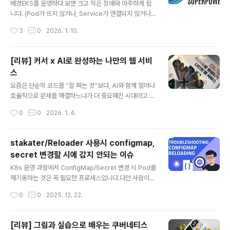
배경EKS를 운영하다 보면 크고 작은 장애와 마주하게 됩
니다. (Pod가 뜨지 않거나, Service가 연결되지 않거나, I
ngress가 정상인데 트래픽이 오지 않는 등 원인은 다양합
작성시간
3
0
2026. 1. 10.
니다.) 보통 `kubectl describe`. `kubectl logs`, po
d 상세에서 event 세션 확인, Prometheus의 Alertma
nager를 통해 알람을 확인하는 방식으로 문제의 원인을
[리뷰] 커서 ⅹ AI로 완성하는 나만의 웹 서비
파악합니다. 하지만 실제 운영 환경에서는 에러 원인은 여
스
러 리소스에 걸쳐 있고, 맥락을 종합해야 하는 경우가 많습
글 내용
니다. AI를 활용해 Kubernetes 클러스터 운영을 조금 더
요즘은 단순히 코드를 “잘 짜는 것”보다, AI와 함께 얼마나
효율적으로 만들 수 없을까 고민하던 중, 문득 2024년 9
효율적으로 문제를 해결하느냐가 더 중요해진 시대라고 느
월 CNKCD2024에서 발표된 [당신이 누구던 쿠버네티스
낍니다.흔히 말하는 바이브 코딩(Vibe Coding)의 시대
작성시간
0
0
2026. 1. 4.
를 사용한다면 K8s..
죠. 저는 개인적으로 지금의 AI 흐름이 곧 5차 산업혁명의
핵심이라고 생각합니다. 그렇기 때문에 자연스럽게 “AI를
어떻게 업무에 활용할 수 있을까?”라는 고민을 계속해왔습
stakater/Reloader 사용시 configmap,
니다. 최근에는 사내에서 n8n을 활용한 업무 자동화 사례
secret 변경할 시에 감지 안되는 이슈
를 발표(링크)하기도 했고, AI를 활용한 Git commit me
글 내용
ssage 자동 생성기(링크)를 직접 만들어보기도 했습니다.
K8s 운영 과정에서 ConfigMap/Secret 변경 시 Pod를
DevOps 엔지니어로서 업무를 하다 보면, 하루 종일 코딩
재기동하는 것은 꼭 필요한 프로세스입니다.다만 사람이
만 하는 경우는 많지 않습니다. 그럼에도 불구하고 바이브
수동으로 처리하기 어렵기 때문에, 보통은 Helm 템플릿 +
작성시간
0
0
2025. 12. 22.
코딩에 대해 늘 관심이 있었습니다. 커리어의 시작을 개발
checksum annotation(`checksum/config`) 방식으
자로 ..
로 ConfigMap/Secret 변경을 감지해 자동으로 Rollin
g Update가 일어나도록 구성합니다. 하지만 사내에서는
[리뷰] 그림과 실습으로 배우는 쿠버네티스
아직 Helm을 도입하지 않았고(준비중), Kustomize를