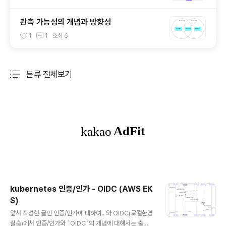
관측 가능성의 개념과 방향성
1
1
조회
6
분류 전체보기
주요 글 목록
kubernetes 인증/인가 - OIDC (AWS EK
S)
글 내용
앞서 작성한 글인 인증/인가에 대하여.. 와 OIDC(로컬환경
실습)에서 인증/인가와 `OIDC`의 개념에 대해서는 충분