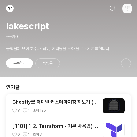
검색하기
티스토리
lakescript
구독자
8
물방울이 모여 호수가 되듯, 기억들을 모아 블로그에 기록합니다.
구독하기
방명록
신고하기 레이어
열기
인기글
Ghostty로 터미널 커스터마이징 해보기 (한
글 폰트 적용)
9
1
조회
125
[T101] 1-2. Terraform - 기본 사용법(ini
t, plan, apply, destory)
0
1
조회
7