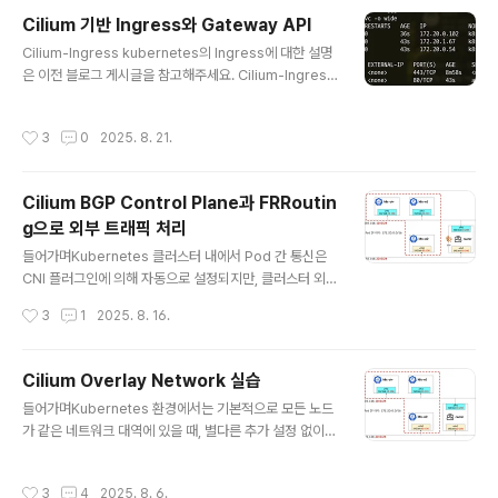
지 추적시스템 호출 모니터링: 커널과 상호작용하는 시스
Cilium 기반 Ingress와 Gateway API
템 콜 활동을 기록입출력 활동 감지: 네트워크 트래픽이나
글 내용
Cilium-Ingress kubernetes의 Ingress에 대한 설명
파일 접근 같은 I/O 동작을 관찰특징eBPF 실시간Tetrag
은 이전 블로그 게시글을 참고해주세요. Cilium-Ingress
on은 커널의 eBPF에 정책과 필터링을 직접 적용하기 때
이란?Cilium Ingress는 eBPF 기반 네트워킹과 Envoy
문에 user space agent로 이벤트를 전송하는 대신, 커
L7 Proxy를 결합하여 기존의 Ingress Controller와 다
널에서 직접 이벤트를 필터링하고, 차단 및 대응합니다. 전
작성시간
3
0
2025. 8. 21.
른 방식으로 동작합니다. 특히, Source IP의 가시성을 유
송, 읽기 또는 쓰기 작업과 같이 빈도가 높은 이벤트..
지하고, 네트워크 정책(CiliumNetworkPolicy)의 통합,
유연한 로드밸런서 모드, Host Network 모드 지원 등에
Cilium BGP Control Plane과 FRRoutin
서 강점이 있습니다. 또한, CiliumNetworkPolicy을 통
g으로 외부 트래픽 처리
해 Ingress 트래픽을 세세하게 제어할 수 있습니다. 설정
글 내용
방법Cilium은 kubernetes Ingress 리소스를 `ingres
들어가며Kubernetes 클러스터 내에서 Pod 간 통신은
sClassName: cil..
CNI 플러그인에 의해 자동으로 설정되지만, 클러스터 외부
와의 통신 경로를 동적으로 구성하려면 추가적인 네트워크
작성시간
3
1
2025. 8. 16.
연동이 필요합니다. 특히 BGP(Border Gateway Prot
ocol)를 활용하여 외부에서 클러스터 내 Pod/Service
네트워크로의 접근을 가능하게 만들 수 있습니다. Cilium
Cilium Overlay Network 실습
은 BGP Control Plane 기능을 통해 Kubernetes 노드
글 내용
들어가며Kubernetes 환경에서는 기본적으로 모든 노드
의 Pod CIDR 등을 외부로 광고(advertise)할 수 있는
가 같은 네트워크 대역에 있을 때, 별다른 추가 설정 없이도
기능을 제공합니다. 그러나 Cilium 자체는 BGP 피어로서
Pod 간 통신이 가능합니다.왜냐하면 Kubernetes가 각
동작할 수 있지만, 클러스터 외부에 존재하는 router의 역
Pod에 고유한 IP인 PodIP를 부여하고, 해당 IP들 간의 라
할까지는 수행하지 않습니다. Cilium BGP Control Plan
작성시간
3
4
2025. 8. 6.
우팅을 자동으로 구성해주기 때문입니다. 이때 Pod 간 통