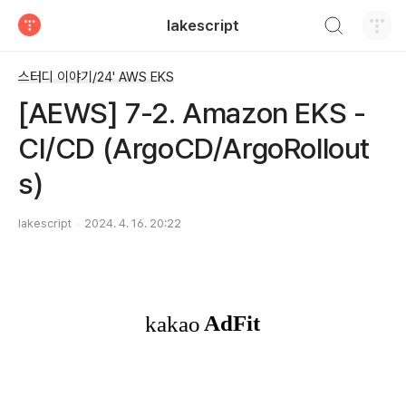
검색하기
lakescript
티스토리
스터디 이야기/24' AWS EKS
[AEWS] 7-2. Amazon EKS -
CI/CD (ArgoCD/ArgoRollout
s)
lakescript
2024. 4. 16. 20:22