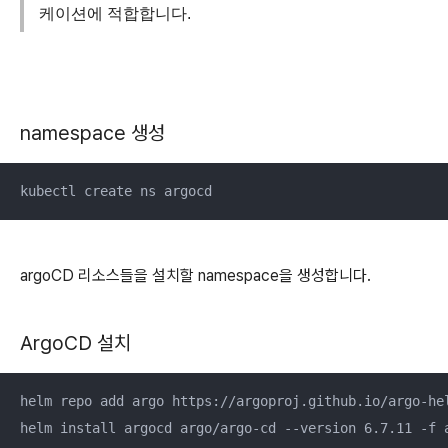
케이션에 적합합니다.
namespace 생성
kubectl create ns argocd
argoCD 리소스들을 설치할 namespace을 생성합니다.
ArgoCD 설치
helm repo add argo https://argoproj.github.io/argo-hel
helm install argocd argo/argo-cd --version 6.7.11 -f 