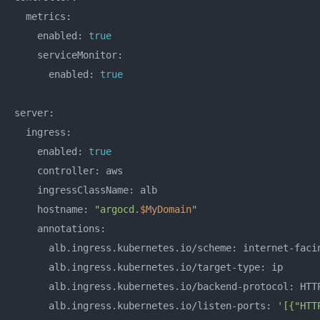
  metrics:

    enabled: 
true
    serviceMonitor:

      enabled: 
true
server:

  ingress:

    enabled: 
true
    controller: aws

    ingressClassName: alb

    hostname: 
"argocd.
$MyDomain
"
    annotations:

      alb.ingress.kubernetes.io/scheme: internet-facin
      alb.ingress.kubernetes.io/target-type: ip

      alb.ingress.kubernetes.io/backend-protocol: HTTP
      alb.ingress.kubernetes.io/listen-ports: 
'[{"HTT