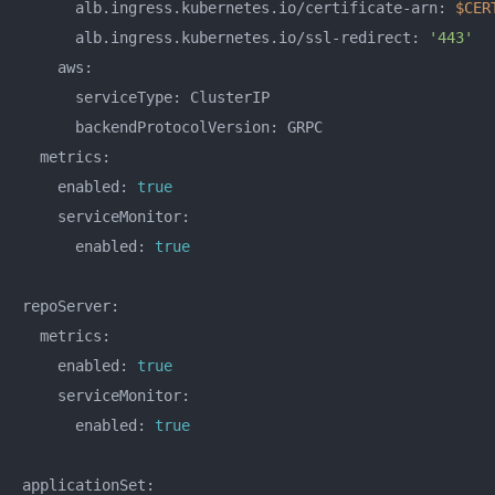
      alb.ingress.kubernetes.io/certificate-arn: 
$CER
      alb.ingress.kubernetes.io/ssl-redirect: 
'443'
    aws:

      serviceType: ClusterIP

      backendProtocolVersion: GRPC

  metrics:

    enabled: 
true
    serviceMonitor:

      enabled: 
true
repoServer:

  metrics:

    enabled: 
true
    serviceMonitor:

      enabled: 
true
applicationSet:
