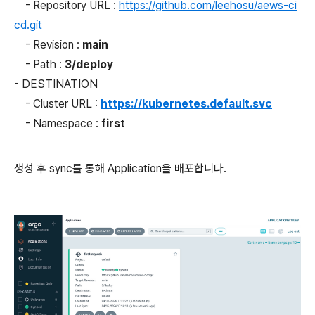
- Repository URL :
https://github.com/leehosu/aews-ci
cd.git
- Revision :
main
- Path :
3/deploy
- DESTINATION
- Cluster URL :
https://kubernetes.default.svc
- Namespace :
first
생성 후 sync를 통해 Application을 배포합니다.