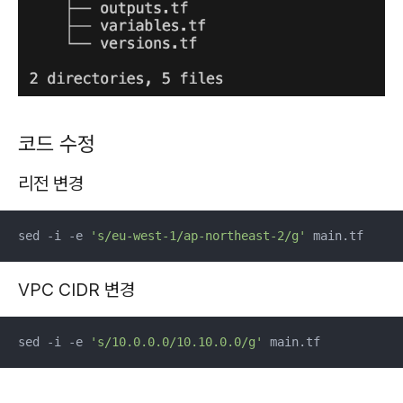
코드 수정
리전 변경
sed -i -e 
's/eu-west-1/ap-northeast-2/g'
 main.tf
VPC CIDR 변경
sed -i -e 
's/10.0.0.0/10.10.0.0/g'
 main.tf