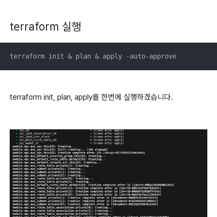
terraform 실행
terraform init & plan & apply -auto-approve
terraform init, plan, apply를 한번에 실행하겠습니다.