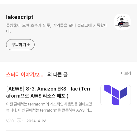
로그 정보
lakescript
물방울이 모여 호수가 되듯, 기억들을 모아 블로그에 기록합니
다.
구독하기
더보기
스터디 이야기/24' AWS EKS
의 다른 글
[AEWS] 8-3. Amazon EKS - Iac (Terr
aform으로 AWS 리소스 배포 )
글 내용
이전 글에서는 terraform의 기초적인 사용법을 알아보았
습니다. 이번 글에서는 terraform을 활용하여 AWS 리소
스들을 생성해보고 EKS Cluster를 배포해보도록 하겠습
0
1
2024. 4. 26.
니다. VPC 배포terraform 소스 생성vpc.tf 파일 생성to
uch vpc.tf vpc.tf를 생성합니다. terraform 코드 작성p
rovider "aws" { region = "ap-northeast-2"}reso