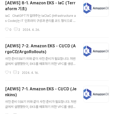
[AEWS] 8-1. Amazon EKS - IaC (Terr
urce "aws_vpc" "myvpc" { cidr_block = "10.10.0.
0/16" tags = { Name = "aews-study" }} 위의 코드를
aform 기초)
글 내용
통해 vpc를 생성하는 terraform 코드를 작성합니다. te
iaC ChatGPT가 알려주는 IaCIaC (Infrastructure a
rraform 실행init & plan & ap..
s Code)는 IT 인프라의 구성과 관리를 코드 형식으로 처
리하는 접근 방식입니다. 이 방식은 프로그래밍 기법을 사
0
2
2024. 4. 26.
용하여 인프라를 설정하고 유지보수함으로써, 전통적인 수
동 프로세스의 복잡성과 오류 가능성을 줄입니다. IaC는
특히 클라우드 환경에서 자원을 효율적으로 관리하고 배포
[AEWS] 7-2. Amazon EKS - CI/CD (A
하는 데 매우 유용합니다. 즉, IaC는 인프라를 code로서
관리하는 것을 의미합니다. 장점속도 및 효율성코드를 통
rgoCD/ArgoRollouts)
글 내용
해 인프라를 자동으로 배포할 수 있어 시간이 크게 단축됩
사전 준비더보기 위와 같이 사전 준비가 필요합니다. 저번
니다. 또한 필요할 때마다 즉시 환경을 재생성하거나 복제
글에서 설명했듯이, EKS를 배포하기 위한 VPC를 생성하
할 수 있습니다. 오류 감소인프라를 코드로 관리함으로써
고, Public Subnet, Private Subnet을 생성합니다. 그
수동으로 관리하면서 발생할 수 있는 실수를 줄일 수 있습
1
2
2024. 4. 16.
후 EKS Cluster에 접근하기 위한 bastion EC2를 미리
니다. 또한 ..
생성합니다.추가로 지난번 실습 때 진행했었던 ExternalD
NS와 AWS LB Controller, EBS csi driver 설치, gp3
[AEWS] 7-1. Amazon EKS - CI/CD (Je
스토리지 클래스 생성합니다. Argo ChatGPT가 알려주
는 Argo"Argo"는 쿠버네티스(Kubernetes) 기반 워크
nkins)
글 내용
플로우 자동화를 위한 오픈 소스 도구 모음을 지칭합니다.
사전 준비 더보기 위와 같이 사전 준비가 필요합니다. 저번
이 도구 모음은 주로 DevOps와 GitOps 방식을 통해 쿠
글에서 설명했듯이, EKS를 배포하기 위한 VPC를 생성하
버네티스 애플리케이션의 배포 및 관리를..
고, Public Subnet, Private Subnet을 생성합니다. 그