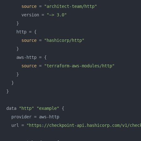
source
 = 
"architect-team/http"
      version = 
"~> 3.0"
    }

    http = {

source
 = 
"hashicorp/http"
    }

    aws-http = {

source
 = 
"terraform-aws-modules/http"
    }

  }

}

data 
"http"
"example"
 {

  provider = aws-http

  url = 
"https://checkpoint-api.hashicorp.com/v1/chec