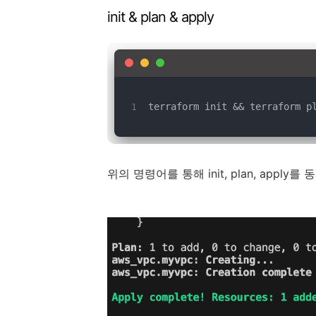
init & plan & apply
terraform init && terraform p
위의 명령어를 통해 init, plan, apply