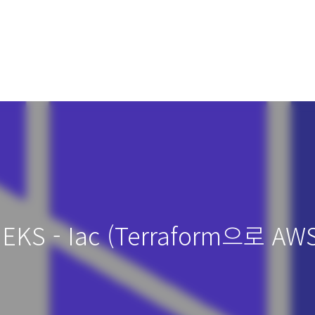
n EKS - Iac (Terraform으로 