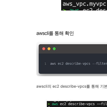
awscli를 통해 확인
aws ec2 describe-vpcs --filte
awscli의 ec2 describe-vpcs를 