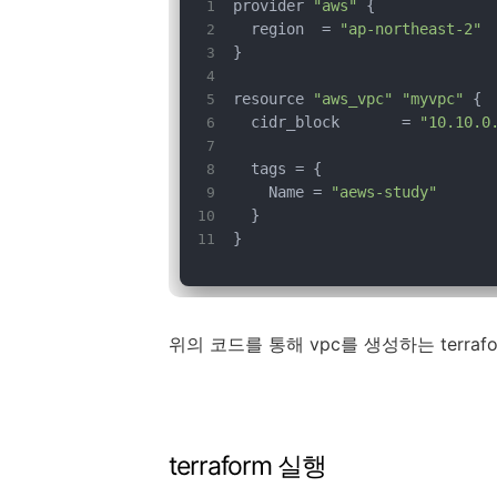
provider 
"aws"
 {
  region  = 
"ap-northeast-2"
}
resource 
"aws_vpc"
"myvpc"
 {
  cidr_block       = 
"10.10.0
  tags = {
    Name = 
"aews-study"
  }
}
위의 코드를 통해 vpc를 생성하는 terra
terraform 실행