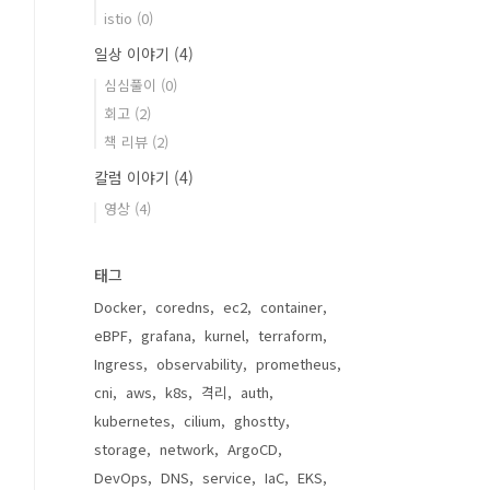
istio
(0)
일상 이야기
(4)
심심풀이
(0)
회고
(2)
책 리뷰
(2)
칼럼 이야기
(4)
영상
(4)
태그
Docker
coredns
ec2
container
eBPF
grafana
kurnel
terraform
Ingress
observability
prometheus
cni
aws
k8s
격리
auth
kubernetes
cilium
ghostty
storage
network
ArgoCD
DevOps
DNS
service
IaC
EKS