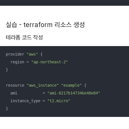
실습 - terraform 리소스 생성
테라폼 코드 작성
provider 
"aws"
 {

  region = 
"ap-northeast-2"
}

resource 
"aws_instance"
"example"
 {

  ami           = 
"ami-0217b147346e48e84"
  instance_type = 
"t2.micro"
}