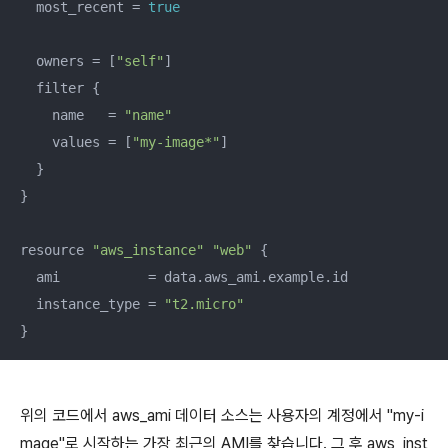
  most_recent = 
true
  owners = [
"self"
]

  filter {

    name   = 
"name"
    values = [
"my-image*"
]

  }

}

resource 
"aws_instance"
"web"
 {

  ami           = data.aws_ami.example.id

  instance_type = 
"t2.micro"
}
위의 코드에서 aws_ami 데이터 소스는 사용자의 계정에서 "my-i
mage"로 시작하는 가장 최근의 AMI를 찾습니다. 그 후 aws_inst