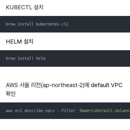
KUBECTL 설치
brew install kubernetes-cli
HELM 설치
brew install helm
AWS
서울 리전
(ap-northeast-2)에
default VPC
확인
aws ec2 describe-vpcs --filter 
'Name=isDefault,Values