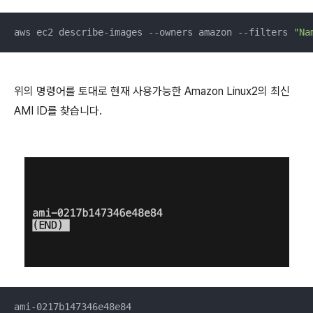
aws ec2 describe-images --owners amazon --filters 
"Na
위의 명령어를 토대로 현재 사용가능한 Amazon Linux2의 최신
AMI ID를 찾습니다.
ami-0217b147346e48e84