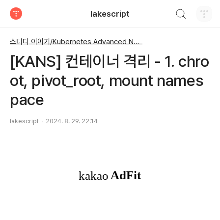
검색하기
lakescript
티스토리
스터디 이야기/Kubernetes Advanced Networking Study
[KANS] 컨테이너 격리 - 1. chro
ot, pivot_root, mount names
pace
lakescript
2024. 8. 29. 22:14