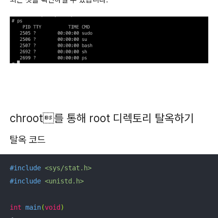
chroot를 통해 root 디렉토리 탈옥하기
탈옥 코드
#
include
<sys/stat.h>
#
include
<unistd.h>
int
main
(
void
)