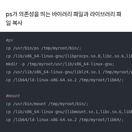
ps가 의존성을 띄는 바이러리 파일과 라이브러리 파
일 복사
#ps
cp /usr/bin/ps /tmp/myroot/bin/;

cp /lib/x86_64-linux-gnu/{libprocps.so.8,libc.so.6,li
mkdir -p /tmp/myroot/usr/lib/x86_64-linux-gnu;

cp /usr/lib/x86_64-linux-gnu/liblz4.so.1 /tmp/myroot/u
cp /lib64/ld-linux-x86-64.so.2 /tmp/myroot/lib64/;

#mount
cp /usr/bin/mount /tmp/myroot/bin/;

cp /lib/x86_64-linux-gnu/{libmount.so.1,libc.so.6,lib
cp /lib64/ld-linux-x86-64.so.2 /tmp/myroot/lib64/;
