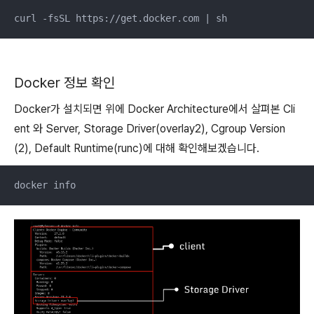
curl -fsSL https://get.docker.com | sh
Docker 정보 확인
Docker가 설치되면 위에 Docker Architecture에서 살펴본 Cli
ent 와 Server, Storage Driver(overlay2), Cgroup Version
(2), Default Runtime(runc)에 대해 확인해보겠습니다.
docker info