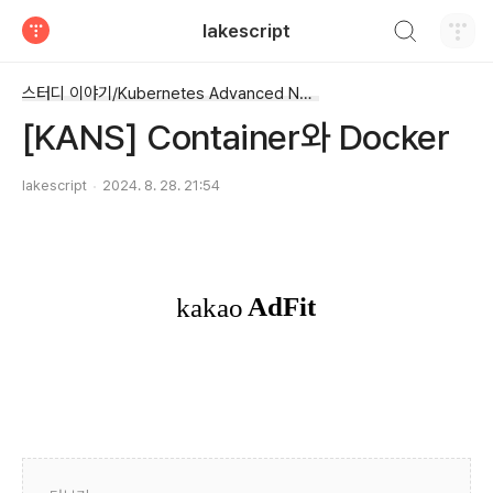
검색하기
lakescript
티스토리
스터디 이야기/Kubernetes Advanced Networking Study
[KANS] Container와 Docker
lakescript
2024. 8. 28. 21:54