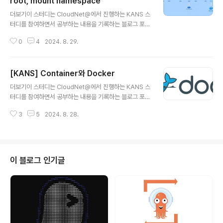
root, mount namespace
글 내용
더보기이 스터디는 CloudNet@에서 진행하는 KANS 스
터디를 참여하면서 공부하는 내용을 기록하는 블로그 포스
팅입니다.CloudNet@에서 제공해주는 자료들을 바탕으
0
4
2024. 8. 29.
로 작성되었습니다. 컨테이너 격리컨테이너 격리의 역사c
hrootchroot는 change root의 약자의 명령어입니다.
특정 프로세스와 그 하위 프로세스들의 루트 디렉터리(/)를
[KANS] Container와 Docker
시스템의 다른 디렉터리로 변경하는 기능을 제공합니다.
글 내용
다시말해 user 디렉터리를 user 프로세스에게 최상위 디
더보기이 스터디는 CloudNet@에서 진행하는 KANS 스
렉토리인 root 디렉터리를 속여서 접근이 가능하도록 합
터디를 참여하면서 공부하는 내용을 기록하는 블로그 포스
니다. (탈옥이 가능하여 현재는 사용하지 않습니다.)즉, ch
팅입니다.CloudNet@에서 제공해주는 자료들을 바탕으
root는 경로를 모아서 패키징하고 새로운 경로에 가둬서
3
5
2024. 8. 28.
로 작성되었습니다. 도커도커란? 도커(Docker)는 소프
실행(격리)하는 명령어입니다.chroot 실습 - sh, ls해당
트웨어를 구동시키기 위한 가상 실행 환경을 제공해주는
실습은 터미..
오픈 소스 플랫폼입니다. 도커에서는 이 가상실행 환경을
'컨테이너(Container)'라고 부릅니다. 조금 더 정확히 표
현하는 용어는 '컨테이너화된 프로세스(Containerized
이 블로그 인기글
Process)' 입니다.이 컨테이너는 애플리케이션과 애플
리케이션에 필요한 모든 종속성을 포함하며, 호스트 운영
체제와 독립적으로 실행될 수 있습니다. 이를 통해 개발자
는 코드가 어떤 환경에서도 일관되게 동작할 수 있도록 보
장할 수 있습니다. 즉, ..