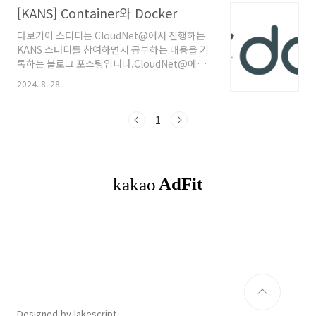
어입니다. 특정 프로세스와 그 하위 프로세스들
[KANS] Container와 Docker
크 I/O, 네트워크 대역폭 등의 시스템 자원을 ..
의 루트 디렉터리(/)를 시스템의 다른 디렉터리로
더보기이 스터디는 CloudNet@에서 진행하는
변경하는 기능을 제공합니다. 다시말해 user 디
KANS 스터디를 참여하면서 공부하는 내용을 기
렉터리를 user 프로세스에게 최상위 디렉토리인
록하는 블로그 포스팅입니다.CloudNet@에서
root 디렉터리를 속여서 접근이 가능하도록 합
제공해주는 자료들을 바탕으로 작성되었습니
니다. (탈옥이 가능하여 현재는 사용하지 않습니
2024. 8. 28.
다. 도커도커란? 도커(Docker)는 소프트웨어
다.)즉, chroot는 경로를 모아서 패키징하고 새
를 구동시키기 위한 가상 실행 환경을 제공해주
로운 경로에 가둬서 실행(격리)하는 명령어입니
는 오픈 소스 플랫폼입니다. 도커에서는 이 가상
1
다.chroot 실습 - sh, ls해당 실습은 터미..
실행 환경을 '컨테이너(Container)'라고 부릅니
다. 조금 더 정확히 표현하는 용어는 '컨테이너화
된 프로세스(Containerized Process)' 입니
다.이 컨테이너는 애플리케이션과 애플리케이
션에 필요한 모든 종속성을 포함하며, 호스트 운
영체제와 독립적으로 실행될 수 있습니다. 이를
통해 개발자는 코드가 어떤 환경에서도 일관되게
동작할 수 있도록 보장할 수 있습니다. 즉, ..
Designed by lakescript