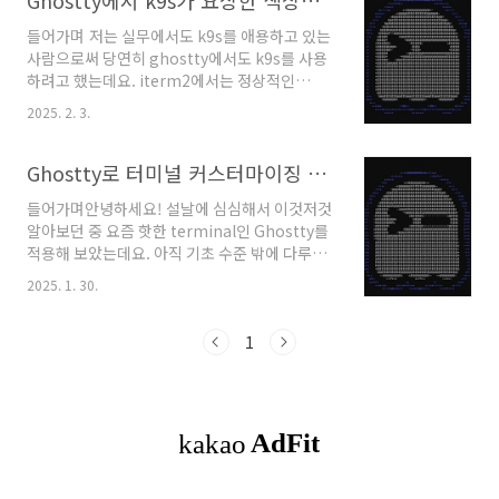
Ghostty에서 k9s가 요상한 색상으로 보인다면?
들어가며 저는 실무에서도 k9s를 애용하고 있는
사람으로써 당연히 ghostty에서도 k9s를 사용
하려고 했는데요. iterm2에서는 정상적인
color로 보이지만, ghostty를 사용하면 위의 사
2025. 2. 3.
진과 같이 color가 요상하게 보이는 이슈가 발생
했습니다. 실제로 논의 중인 이슈잖
아?!? https://github.com/derailed/k9s/issues/3049 Wrong
Ghostty로 터미널 커스터마이징 해보기 (한글 폰트 적용)
colors in ghostty · Issue #3049 ·
들어가며안녕하세요! 설날에 심심해서 이것저것
derailed/k9sDescribe the bug Wrong
알아보던 중 요즘 핫한 terminal인 Ghostty를
colors in ghostty. I set the background
적용해 보았는데요. 아직 기초 수준 밖에 다루지
color to #ff0000 and took a screenshot in
못하지만, 제가 적용해 본 내용들에 대해 포스팅
ghostty and wezterm. Wezterm uses..
2025. 1. 30.
해 보았습니다! (계속 사용해보면서 설정하는 내
용들을 이어서 추가해보려고 합니다 😊 ) 💻 이
글은 mac 기준으로 작성되었습니
1
다! Ghosttyhttps://ghostty.org/ GhosttyGhostty
is a fast, feature-rich, and cross-platform
terminal emulator that uses platform-
native UI and GPU
acceleration.ghostty.org 사실 Ghostty를
처음 접한 건 Geeknews에서 Ghostty에 대한 ..