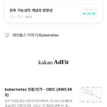
관측 가능성의 개념과 방향성
1
1
조회
8
데브옵스 이야기/Kubernetes
분류 전체보기
주요 글 목록
kubernetes 인증/인가 - OIDC (AWS EK
S)
글 내용
앞서 작성한 글인 인증/인가에 대하여.. 와 OIDC(로컬환경
실습)에서 인증/인가와 `OIDC`의 개념에 대해서는 충분