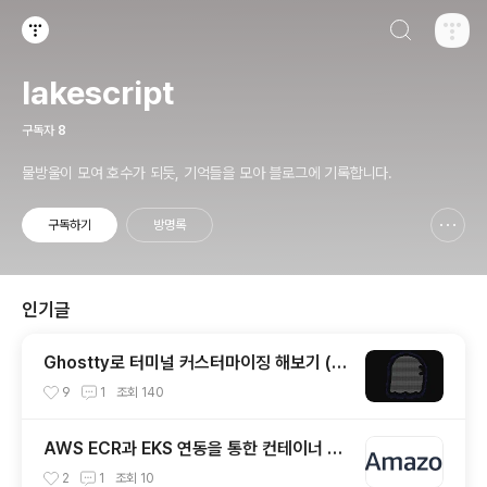
검색하기
티스토리
lakescript
구독자
8
물방울이 모여 호수가 되듯, 기억들을 모아 블로그에 기록합니다.
구독하기
방명록
신고하기 레이어
열기
인기글
Ghostty로 터미널 커스터마이징 해보기 (한
글 폰트 적용)
9
1
조회
140
AWS ECR과 EKS 연동을 통한 컨테이너 이
미지 배포하기
2
1
조회
10