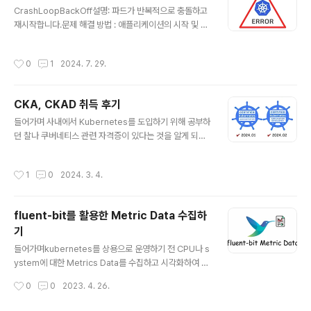
글 내용
CrashLoopBackOff설명: 파드가 반복적으로 충돌하고
재시작합니다.문제 해결 방법 : 애플리케이션의 시작 및 초
기화 코드를 조사합니다.명령어 # 파드 로그 확인kubectl
logs # Pod 명세 확인kubectl describe pod Image
작성시간
0
1
2024. 7. 29.
PullBackOff설명: Kubernetes가 레지스트리에서 컨테
이너 이미지를 가져올 수 없습니다.문제 해결 방법:이미지
이름과 태그를 확인합니다.이미지 레지스트리 자격 증명을
CKA, CKAD 취득 후기
확인합니다.지정된 레지스트리에 이미지가 존재하는지 확
글 내용
인합니다. Pending Pods설명: 파드가 "Pending" 상태
들어가며 사내에서 Kubernetes를 도입하기 위해 공부하
에 머물며 스케줄링되지 않습니다.문제 해결 방법:노드 자
던 찰나 쿠버네티스 관련 자격증이 있다는 것을 알게 되었
원 (CPU, 메모리)을 확인하여 충분한 용량이 있는지 확인
습니다. 하지만 당시에 자격증 취득을 위한 공부보단 하루
합니다.노드 셀렉터 또는 어피니티를 사용..
빨리 실무에 적용하기 급급했던터라 수박겉핥기 식으로 공
작성시간
1
0
2024. 3. 4.
부를 했었습니다. 그렇게 오직 이론보단 실무를 위하여 Ku
bernetes를 도입하여 운영했었고, 어느정도 시간이 지남
에 따라 안정화가 되어 자격증을 공부를 하기 시작했습니
fluent-bit를 활용한 Metric Data 수집하
다. (시기로 보자면 23년 11월부터 준비를 했네요.) 23년
기
12월에 2번의 시험을 본 후 연달아 불합격했고 24년 1월
글 내용
에 한 번 더 결제를 하여 2번을 보아 합격했습니다!(총 4번
들어가며kubernetes를 상용으로 운영하기 전 CPU나 s
을 보았네요…) 그리고 바로 2주 뒤 45% 설날 세일때 이
ystem에 대한 Metrics Data를 수집하고 시각화하여 원
때다 싶어 CKAD까지 1번의 불합격에 이어 결국 합격을
활한 운영을 해야할 필요가 있었습니다.현재 EFK Stack
작성시간
0
0
2023. 4. 26.
했습니다..! ..
으로 logging system을 구축해놓았었는데, 그 중 fluen
t-bit를 활용하여 metrics data를 수집하는 방법에 대해