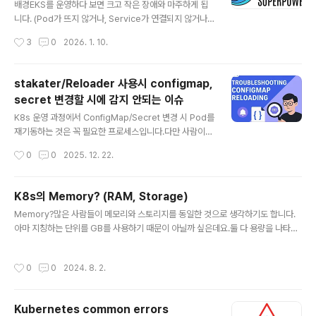
배경EKS를 운영하다 보면 크고 작은 장애와 마주하게 됩
니다. (Pod가 뜨지 않거나, Service가 연결되지 않거나, I
ngress가 정상인데 트래픽이 오지 않는 등 원인은 다양합
작성시간
3
0
2026. 1. 10.
니다.) 보통 `kubectl describe`. `kubectl logs`, po
d 상세에서 event 세션 확인, Prometheus의 Alertma
nager를 통해 알람을 확인하는 방식으로 문제의 원인을
stakater/Reloader 사용시 configmap,
파악합니다. 하지만 실제 운영 환경에서는 에러 원인은 여
secret 변경할 시에 감지 안되는 이슈
러 리소스에 걸쳐 있고, 맥락을 종합해야 하는 경우가 많습
글 내용
니다. AI를 활용해 Kubernetes 클러스터 운영을 조금 더
K8s 운영 과정에서 ConfigMap/Secret 변경 시 Pod를
효율적으로 만들 수 없을까 고민하던 중, 문득 2024년 9
재기동하는 것은 꼭 필요한 프로세스입니다.다만 사람이
월 CNKCD2024에서 발표된 [당신이 누구던 쿠버네티스
수동으로 처리하기 어렵기 때문에, 보통은 Helm 템플릿 +
작성시간
0
0
2025. 12. 22.
를 사용한다면 K8s..
checksum annotation(`checksum/config`) 방식으
로 ConfigMap/Secret 변경을 감지해 자동으로 Rollin
g Update가 일어나도록 구성합니다. 하지만 사내에서는
K8s의 Memory? (RAM, Storage)
아직 Helm을 도입하지 않았고(준비중), Kustomize를
글 내용
Memory?많은 사람들이 메모리와 스토리지를 동일한 것으로 생각하기도 합니다.
활용하여 리소스를 관리하고 있기 때문에 오픈소스인 sta
아마 지칭하는 단위를 GB를 사용하기 때문이 아닐까 싶은데요.둘 다 용량을 나타내
kater/reloader를 도입해 ConfigMap/Secret 변경
는 GB단위를 사용하는 이유는 기본적으로 용량을 측정하는 표준 단위이기 때문입니
시 워크로드를 자동으로 재배포하도록 운영하고 있습니다.
다. 엄연히 다른 Memory우리가 흔히 말하는 메모리에는 크게 RAM이라고 하는 휘
그런데 운영 중 ConfigMap이 변경되었음에도 간헐적으
작성시간
0
0
2024. 8. 2.
발성 메모리, Storage라고 불리는 영구적 메모리 2가지가 존재합니다. K8s의 Me
로 Pod가 재시작되지 ..
mory이 두 가지의 차이를 살펴보기 전에 먼저 Pod를 정의하는 manifest file에
선언하는 resource.limit.memory와 resource.request.memory는 무엇을
Kubernetes common errors
의미할까요?apiVersion: v1kind: Podmetadata: name: example-pods..