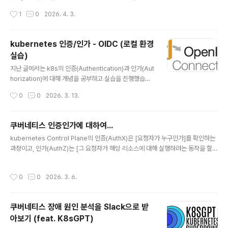
히 알아보았습니다.하지만 앞에서 진행한 실습이 local 환
작성시간
1
0
2026. 4. 3.
경이다보니 실무에서 사용하듯이 외부 `idP`를 통한 인증/
인가가 불가능했는데요. 이번 포스팅에서는 `AWS EKS`
환경에서 `OIDC`를 설정하여 사용자(개발자)가 `kubec
kubernetes 인증/인가 - OIDC (로컬 환경
tl` 명령어로 `EKS Cluster`에 접근할 때에 허용된 리소
실습)
스에 접근할 수 있는 실습을 진행해보겠습니다. 실습 실습
글 내용
환경 다이어그램전체적인 다이어그램은 위와 같습니다. 1.
지난 글에서는 k8s의 인증(Authentication)과 인가(Aut
`kubectl get nodes` 실행 2. `kubelogin`이 `Dex`
horization)에 대해 개념을 공부하고 실습을 진행했습니
에 `Authorization Request` 전송 (`client_id`, `red
다. 하지만 실제 업무에서는 개발자가 `kubectl`로 pod
작성시간
0
0
2026. 3. 13.
irec..
에 접근하거나 Devops 엔지니어가 `cluster` 상태를 확
인한다거나, 여러 `cluster`를 관리한다거나 처럼 사람이
k8s에 접근하는 경우가 많습니다. 이때, k8s는 OIDC(O
쿠버네티스 인증인가에 대하여...
penID Connect)를 이용하여 외부 인증 시스템과 연동할
글 내용
kubernetes Control Plane의 인증(AuthX)은 [요청자가 누구인가]를 확인하는
수 있습니다. OIDC(OpenID Connect) `OIDC`는 `O
과정이고, 인가(AuthZ)는 [그 요청자가 해당 리소스에 대해 실행하려는 동작을 할
Auth 2.0` 기반의 인증 프로토콜 입니다. OAuth 2.0과
권한이 있는가]를 판단하는 과정입니다. 모든 API 요청은 이 두 단계를 통과해야 ad
OIDC의 관계`OIDC`를 이해하려면 먼저 `OAuth 2.0`
mission을 통해 ETCD에 반영되며, 인증 실패시 401, 인가 실패시 403 HTTP 상
을 알아야 합니다.`OAuth 2.0`은 인가 프로토콜로..
작성시간
0
0
2026. 3. 6.
태 코드가 반환됩니다. 이러한 쿠버네티스의 인증/인가를 직접 실습해보면서 알아보
겠습니다. (기초 주의) 실습 환경 구성실습을 진행할 디렉토리(폴더) 생성mkdir /k8
s-auth-stury && cd /k8s-auth-study 실습은 kind를 통해 local 머신에서 ku
쿠버네티스 장애 원인 분석을 Slack으로 받
bernetes clsuter를 생성하여 진행할 것 이기에, 해당 ..
아보기 (feat. K8sGPT)
글 내용