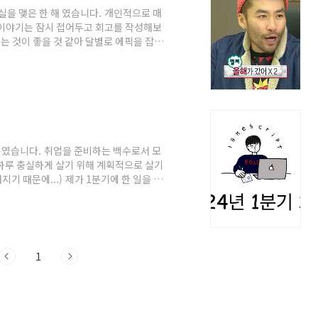
실을 맺은 한 해 였습니다. 개인적으로 매
 이야기는 잠시 접어두고 회고를 작성해보
는 것이 좋을 것 같아 달별로 에픽을 잡아
득이직을 준비하면서 쿠버네티스에 대한 지식을
부를 시작했습니다. 불합격을 정말 많이했지만
ges/26892ea2-d25d-47f7-945c-
etes Administ..
기였습니다. 취업을 준비하는 백수로서 모
하루 충실하게 살기 위해 계획적으로 살기
기 때문에...) 제가 1분기에 한 일을 목
 - 강의 수료2. CKA & CKAD 휘득3.
4. 수많은 서류 탈락과 면접 탈락.. Real
이 "Linux를 공부해보자" 였습니다. 그래
리눅스님의 강의를 보게 되었고, ..
1