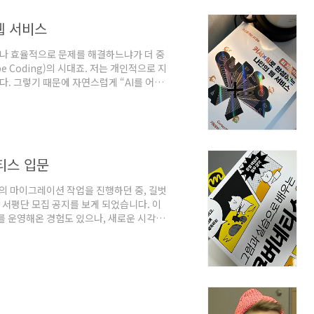
웹 서비스
얼마나 효율적으로 문제를 해결하느냐가 더 중
 Coding)의 시대죠. 저는 개인적으로 지
다. 그렇기 때문에 자연스럽게 “AI를 어떻
다. 최근에는 사내에서 n8n을 활용한 업
t commit message 자동 생성기(링
로서 업무를 하다 보면, 하루 종일 코딩만 하
딩에 대해 늘 관심이 있었습니다. 커리어의
티스 입문
 마이그레이션 작업을 진행하던 중, 길벗
서평단 모집 공지를 보게 되었습니다. 이
를 운영해온 경험도 있으나, 새로운 시각으
ster를 구축해 다양한 테스트를 수행 중이었
 모두에 도움이 될 것이라 판단해 신청하
 망가뜨리면서 작동 원리를 배우는 방식입니
 상태만 익히는 경우가 많지만, 이 책은 의