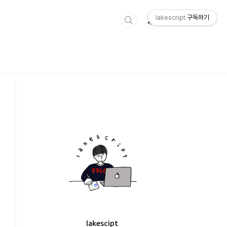
lakescript
구독하기
lakescipt