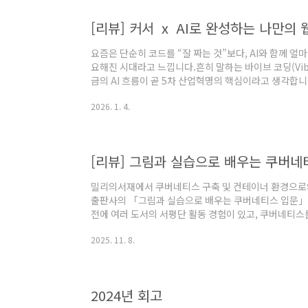
[리뷰] 커서 ⅹ AI로 완성하는 나만의 
요즘은 단순히 코드를 “잘 짜는 것”보다, AI와 함께 
요해진 시대라고 느낍니다.흔히 말하는 바이브 코딩(Vibe
금의 AI 흐름이 곧 5차 산업혁명의 핵심이라고 생각합니
게 업무에 활용할 수 있을까?”라는 고민을 계속해왔습니
2026. 1. 4.
무 자동화 사례를 발표(링크)하기도 했고, AI를 활용한 Gi
크)를 직접 만들어보기도 했습니다. DevOps 엔지니어
는 경우는 많지 않습니다. 그럼에도 불구하고 바이브 코
시작을 개발자로 ..
[리뷰] 그림과 실습으로 배우는 쿠버네
밀리의서재에서 쿠버네티스 구축 및 컨테이너 환경으로의
출판사의 「그림과 실습으로 배우는 쿠버네티스 입문」 
전에 여러 도서의 서평단 활동 경험이 있고, 쿠버네티스
로 다시 학습하고자 스터디를 진행하며 develop clu
2025. 11. 8.
습니다. 이러한 상황에서 서평단에 참여하면 학습과 실무
게 되었습니다. (매우 럭키!) 이 책의 가장 큰 특징은
다. 일반적으로 기술을 학습할 때는 정상적으로 동작하는
도적으로 오류를 발생시키거나 비정상적인 상..
2024년 회고