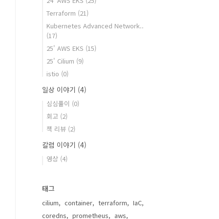
24' AWS EKS
(25)
Terraform
(21)
Kubernetes Advanced Network..
(17)
25' AWS EKS
(15)
25' Cilium
(9)
istio
(0)
일상 이야기
(4)
심심풀이
(0)
회고
(2)
책 리뷰
(2)
칼럼 이야기
(4)
영상
(4)
태그
cilium
container
terraform
IaC
coredns
prometheus
aws