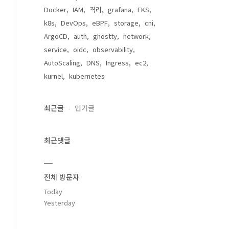
Docker
IAM
격리
grafana
EKS
k8s
DevOps
eBPF
storage
cni
ArgoCD
auth
ghostty
network
service
oidc
observability
AutoScaling
DNS
Ingress
ec2
kurnel
kubernetes
최근글
인기글
최근댓글
전체 방문자
Today
Yesterday