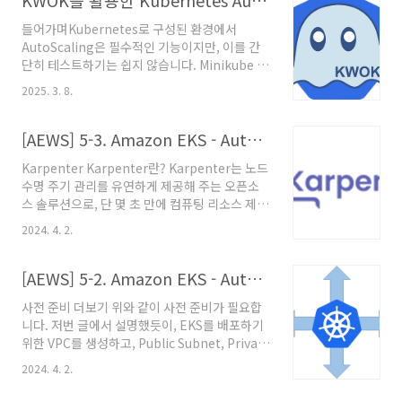
KWOK를 활용한 Kubernetes AutoScaling 테스트 환경 구축
들어가며Kubernetes로 구성된 환경에서
AutoScaling은 필수적인 기능이지만, 이를 간
단히 테스트하기는 쉽지 않습니다. Minikube 나
Kind 같은 경량화 솔루션들이 등장했지만, 이들
2025. 3. 8.
역시 가상 머신이나 Docker와 같은 컨테이너를
사용하므로 리소스 소비가 적지 않습니다.그렇기
때문에 KWOK(Kubernetes WithOut
[AEWS] 5-3. Amazon EKS - AutoScaling (Karpenter)
Kubelet) 가 등장하게 되었는데요. KWOK은
Karpenter Karpenter란? Karpenter는 노드
Kubelet 없이도 Kubernetes API와 상호작용
수명 주기 관리를 유연하게 제공해 주는 오픈소
하는 가상 노드를 구성할 수 있어, 보다 가볍고 빠
스 솔루션으로, 단 몇 초 만에 컴퓨팅 리소스 제공
르게 AutoScaling을 실험할 수 있는 환경을 구
합니다. karpenter 주요 기능 - Kubernetes
성할 수 있습니다. KWOKKWOK이란?
2024. 4. 2.
스케줄러가 스케줄링할 수 없다고 표시한 Pod를
KWOK(Kubernetes WithOut Kubelet)는
감시합니다. - Pod가 요청한 스케줄링 제약 조
Kubernetes의 다양한 기능을 테스트하고 ..
(resource requests, nodeselectors,
[AEWS] 5-2. Amazon EKS - Autoscaling (CA, CPA)
affinities, tolerations, topology)등을 판단
사전 준비 더보기 위와 같이 사전 준비가 필요합
합니다. - Pod의 요구 사항을 충족하는 Node를
니다. 저번 글에서 설명했듯이, EKS를 배포하기
Provisioning합니다. - 새로운 Node에서 Pod
위한 VPC를 생성하고, Public Subnet, Private
를 실행하도록 스케줄링합니다. - Node가 더 이
Subnet을 생성합니다. 그 후 EKS Cluster에 접
상 필요하지 않을 때 Node 제거합니다. 가장 큰
2024. 4. 2.
근하기 위한 bastion EC2를 미리 생성합니다.
장점은 ASG를 건너뛰고 바로 EC2 Instan..
추가로 지난번 실습 때 진행했었던