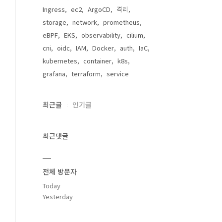
Ingress
ec2
ArgoCD
격리
storage
network
prometheus
eBPF
EKS
observability
cilium
cni
oidc
IAM
Docker
auth
IaC
kubernetes
container
k8s
grafana
terraform
service
최근글
인기글
최근댓글
전체 방문자
Today
Yesterday