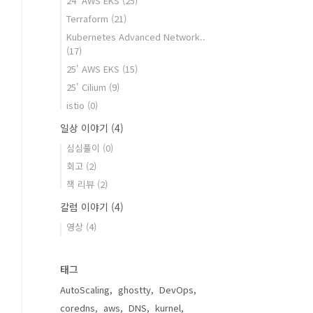
24' AWS EKS
(25)
Terraform
(21)
Kubernetes Advanced Network..
(17)
25' AWS EKS
(15)
25' Cilium
(9)
istio
(0)
일상 이야기
(4)
심심풀이
(0)
회고
(2)
책 리뷰
(2)
칼럼 이야기
(4)
영상
(4)
태그
AutoScaling
ghostty
DevOps
coredns
aws
DNS
kurnel