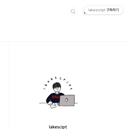
lakescript
구독하기
lakescipt