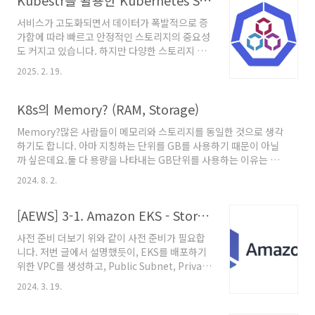
Kubestr를 활용한 Kubernetes Storage 성능 테스트
서비스가 고도화되면서 데이터가 폭발적으로 증
가함에 따라 빠르고 안정적인 스토리지의 중요성
도 커지고 있습니다. 하지만 다양한 스토리지 옵
션 중에서 어떤 스토리지가 가장 적합한지, 성능
2025. 2. 19.
이 제대로 나오는지 판단하는 것은 쉽지 않습니
다. 특히 Kubernetes 환경에서는 AWS EBS,
Ceph, NFS, Local PV 등 여러 스토리지 옵션이
K8s의 Memory? (RAM, Storage)
제공되지만 이들이 올바르게 설정되었는지 또는
Memory?많은 사람들이 메모리와 스토리지를 동일한 것으로 생각
원하는 성능을 제공하는지 확인하는 것이 중요합
하기도 합니다. 아마 지칭하는 단위를 GB를 사용하기 때문이 아닐
니다. 이번 글에서는 스토리지 개념과 주요 성능
까 싶은데요.둘 다 용량을 나타내는 GB단위를 사용하는 이유는 기
지표, 그리고 Kubestr를 이용한 성능 테스트 방
본적으로 용량을 측정하는 표준 단위이기 때문입니다. 엄연히 다른
법을 다뤄보겠습니다.StorageStorage란?
2024. 8. 2.
Memory우리가 흔히 말하는 메모리에는 크게 RAM이라고 하는 휘
Storage는 데이터를 저장하는 모든 장치나 매체
발성 메모리, Storage라고 불리는 영구적 메모리 2가지가 존재합
를 의미합니다. 특히 데이터를 영구적으로 보관
[AEWS] 3-1. Amazon EKS - Storage (EBS, EFS)
니다. K8s의 Memory이 두 가지의 차이를 살펴보기 전에 먼저
할 수 있고, 전원이 꺼져도 데이터가..
Pod를 정의하는 manifest file에 선언하는
사전 준비 더보기 위와 같이 사전 준비가 필요합
resource.limit.memory와 resource.request.memory는 무
니다. 저번 글에서 설명했듯이, EKS를 배포하기
엇을 의미할까요?apiVersion: v1kind: Podmetadata: name:
위한 VPC를 생성하고, Public Subnet, Private
example-pods..
Subnet을 생성합니다. 그 후 EKS Cluster에 접
2024. 3. 19.
근하기 위한 bastion EC2를 미리 생성합니다
Kubernetes Storage Pod는 stateful하게 관