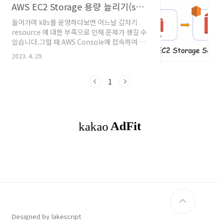
리되는 리소스가 아니고 상태가 없는
AWS EC2 Storage 용량 늘리기(scale-up)
(Stateless) 애플리케이션이기 때문에 영구 스
들어가며 k8s를 운영하다보면 어느날 갑자기
토리지가 없으면 Pod가 충돌하거나 종료되고,
resource 에 대한 부족으로 인해 문제가 생길 수
Pod의 데이터는 손실됩니다. 하지만 DB나 여러
있습니다.그럴 때 AWS Console에 접속하여 해
가지 데이터를 담고 있는 컨테이너들을 Pod로
당 EC2 Instance의 storage 용량을 증가시켜
만들어야 할 때 그 데이터들을 영구적으로 보존
2023. 4. 29.
해결할 수 있습니다. WorkFlow인스턴스에 접
되게 해야 합니다. Kubernetes에서 Volume이
속합니다. (보통은 pem key를 통한 SSH 접속)
라는 형태의 Storage 리소스를 제공하는데,..
아래의 명령어로 해당 노드의 파티션을 확인합니
1
다.$ sudo lsblkNAME MAJ:MIN RM SIZE RO
TYPE MOUNTPOINTnvme1n1 259:0 0 30G
0 disk /datanvme0n1 259:1 0 16G 0
disk└─nvme0n1p1 259:2 0 8G 0 part /
└─nvme0n1p128 2..
Designed by lakescript