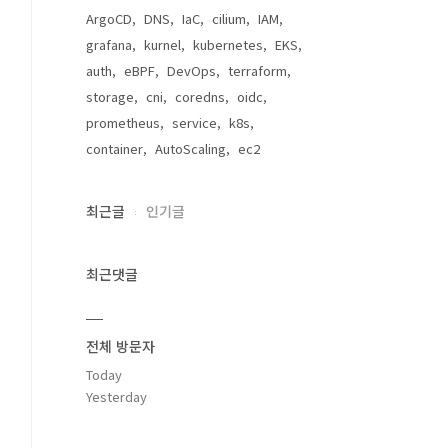
ArgoCD
DNS
IaC
cilium
IAM
grafana
kurnel
kubernetes
EKS
auth
eBPF
DevOps
terraform
storage
cni
coredns
oidc
prometheus
service
k8s
container
AutoScaling
ec2
최근글
인기글
최근댓글
전체 방문자
Today
Yesterday