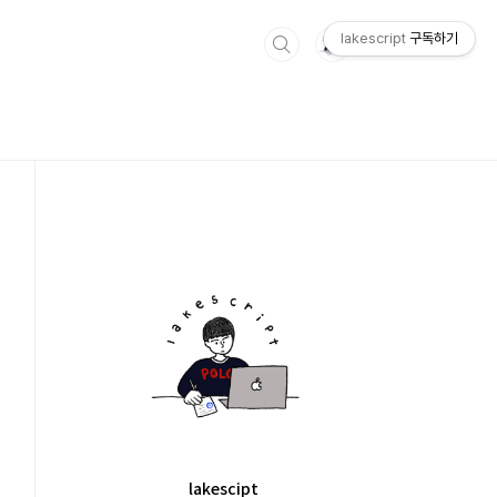
lakescript
구독하기
lakescipt