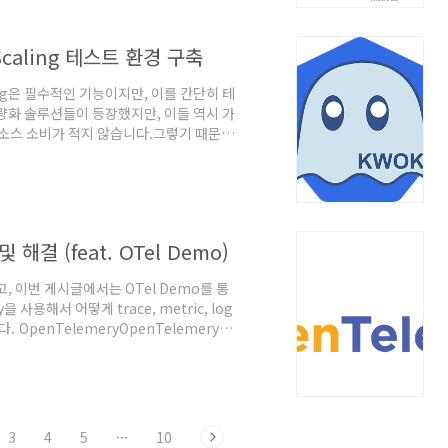
AM 사용자, role을 k8s R..
Scaling 테스트 환경 구축
ing은 필수적인 기능이지만, 이를 간단히 테
 경량화 솔루션들이 등장했지만, 이들 역시 가
리소스 소비가 적지 않습니다.그렇기 때문에
하게 되었는데요. KWOK은 Kubelet 없이도
 수 있어, 보다 가볍고 빠르게
습니다. KWOKKWOK이란?
rnetes의 다양한 기능을 테스트하고 ..
해결 (feat. OTel Demo)
이번 게시글에서는 OTel Demo를 통
을 사용해서 어떻게 trace, metric, log
penTelemeryOpenTelemery란?
 관측가능성(Observability)을 구현하
, 로그(Logs), 트레이스(Traces) 데이
구입니다. 기존에는 관측가능성을 위한 다
작동하여 일관된 데이터 수집이 ..
3
4
5
···
10