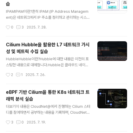
습
을 거쳐 최종적으로 kube-dns/CoreDNS 엔드포인트로
글 내용
변환되었습니다. 하지만 이러한 방식은 경로가 복잡하고
IPAMIPAM이란?흔히 IPAM (IP Address Managem
트래픽에 대해 추적을 할 때나 디버깅할 때 매우 복잡하고
ent)은 네트워크에서 IP 주소를 정리하고 관리하는 시스템
네트워크 복잡도가 높아 성능상 비효율적입니다. NodeL
을 말합니다. IPAM 예시기업에서 직원용 PC에 IP 자동 할
작성시간
0
3
2025. 7. 28.
ocal DNSCache는 각 N..
당기업에서 직원용 PC에 IP를 할당할 때에 IPAM에서 DH
CP 서버와 연동해 사용 가능한 IP 주소 풀을 정의하고, PC
를 네트워크에 연결하면 DHCP가 자동으로 IP를 할당하고
Cilium Hubble을 활용한 L7 네트워크 가시
IPAM이 기록합니다.학교에서 학생들의 기기에 대한 IP 추
성 및 메트릭 수집 실습
적IPAM에서 각 교실이나 사용자 그룹별로 서브넷을 나누
글 내용
고 IP를 예약합니다. 그 후 기기 접속 시 IPAM은 할당된 IP
HubbleHubble이란?Hubble에 대한 내용은 이전의 포
와 접속 이력을 저장해 누가 언제 사용했는지 추적이 가능
스팅한 내용으로 대체합니다.Hubble은 클라우드 네이티
합니다. Cilium에서의 IPAMCilium은 Kubernetes 네
브 워크로드를 위한 완전 분산형 네트워킹 및 보안 가시성
작성시간
2
1
2025. 7. 26.
트워크를 구성할 때, Pod에 할당..
플랫폼입니다. Hubble은 오픈 소스 소프트웨어이며, Cili
um과 eBPF 위에 구축되어 서비스 간의 통신과 동작뿐만
아니라 네트워킹 인프라에 대해 깊이 있는 가시성을 완전
eBPF 기반 Cilium을 통한 K8s 네트워크 트
히 투명한 방식으로 제공 합니다. 요약하자면 Hubble은
래픽 분석 실습
Cilium의 eBPF 기반 datapath 위에서 동작하며, gRPC
글 내용
를 통해 수집된 L3~L7 네트워크 이벤트를 실시간으로 스
더보기이 내용은 CloudNet@에서 진행하는 Cilium 스터
트리밍하고, DNS, HTTP, gRPC 등 주요 프로토콜에 대
디를 참여하면서 공부하는 내용을 기록하며, CloudNet@
한 가시성과 보안 분석을 가능하게 한다. 실습Hubble 환
에서 제공해주는 자료들을 바탕으로 작성되었습니다.들어
작성시간
3
0
2025. 7. 19.
경 구성 이전 글처럼 위와 같은 환경을 Vagr..
가며kubernetes는 기본적으로 kube-proxy를 통해 네
트워크를 처리합니다. 하지만 iptables를 사용하는 kube