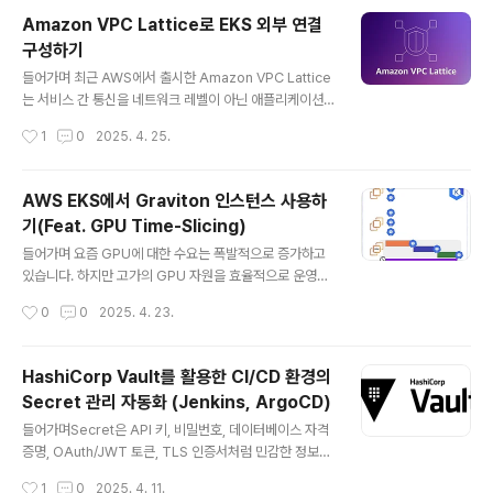
-proxy의 경우 cluster가 커지고, 서비스가 많아질수록 i
Amazon VPC Lattice로 EKS 외부 연결
ptables의 규칙이 수천 개 이상으로 증가하게 되는데 규
구성하기
칙이 많아질수록 packet이 전달될 때마다 순차적으로 검
글 내용
사하게 되므로 latency와 CPU 사용량이 증가하게 됩니
들어가며 최근 AWS에서 출시한 Amazon VPC Lattice
다. (이것이 곧 성능 저하 및 관리 복잡도 상승...!) 이를 해결
는 서비스 간 통신을 네트워크 레벨이 아닌 애플리케이션
하기 위해 등장한 Cilium을 통해 iptables없이 kurnel
레벨에서 제어할 수 있는 완전관리형 서비스입니다. 기존
작성시간
1
0
2025. 4. 25.
레벨에서 직접 트래픽을 처리하는 ..
의 복잡한 피어링, 프록시 설정, 보안 구성 없이도 VPC, 계
정, 구성 환경(EKS, EC2, Lambda 등)의 제한 없이 통신
경로를 구성할 수 있다는 점에서 주목받고 있습니다. http
AWS EKS에서 Graviton 인스턴스 사용하
s://aws-ia.github.io/terraform-aws-eks-bluepri
기(Feat. GPU Time-Slicing)
nts/patterns/network/client-server-communica
글 내용
tion/ Amazon VPC Lattice Client-server Commu
들어가며 요즘 GPU에 대한 수요는 폭발적으로 증가하고
nication - Amazon EKS Blueprints for Terraform
있습니다. 하지만 고가의 GPU 자원을 효율적으로 운영하
Amazon VPC La..
는 것은 여전히 어려운 과제이며, 리소스 낭비나 충돌이 빈
작성시간
0
0
2025. 4. 23.
번하게 발생하는 상황입니다.이러한 문제를 해결할 수 있
는 기술로는 GPU 가상화와 Time-Slicing이 있습니다.
이번 포스팅에서는 Amazon EKS 환경에서 GPU를 사용
HashiCorp Vault를 활용한 CI/CD 환경의
하는 기본적인 구성부터, Time-Slicing을 적용한 GPU
Secret 관리 자동화 (Jenkins, ArgoCD)
공유 방식까지 실습을 진행해보겠습니다. GPU 활용의 과
글 내용
거와 미래GPU 사용의 필요성머신러닝과 딥러닝이 요즘
들어가며Secret은 API 키, 비밀번호, 데이터베이스 자격
가장 핫하고 유망한 기술로 평가받고 있습니다. 그렇기 때
증명, OAuth/JWT 토큰, TLS 인증서처럼 민감한 정보를
문에 점점 더 복잡하고 계산 집약적인 모델을 다루게 되었
의미합니다. 이러한 중요한 정보들을 GitHub 같은 공개
작성시간
1
0
2025. 4. 11.