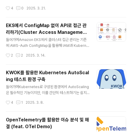
때도 마찬가지죠. 컨트롤 플레인과 워커 노드를 직접 관리
었는지를 주기적으로 확인하고, 자동으로 Git repo의 매
작성시간
4
0
2025. 3. 21.
하거나 Karpenter 같은 오토스케일러를 세팅해야 하고,
니페스트를 업데이트하거나 ArgoCD에 직접 반영하는..
때로는 인프라 최적화에 많은 시간을 쏟아야 합니다. 이에
AWS에서는 EKS Auto Mode라는 새로운 관리 모드를
EKS에서 ConfigMap 없이 API로 접근 관
출시했습니다. AWS EKS의 특성상 Control Plane은 A
리하기(Cluster Access Managemen
WS에서 관리하지만, EKS Auto Mode는 Data Plane
글 내용
t)
까지 AWS가 관리하는 개념입니다. 이번 포스팅에서는 EK
들어가며Amazon EKS에서 클러스터 접근 관리는 기존
S Auto Mode에 대해 살펴보고 실습을 진행해보겠습니
에 AWS-Auth ConfigMap을 활용해 IAM과 Kuberne
다. AWS EKS Auto ModeEKS Auto Mod..
tes RBAC을 연결하는 방식으로 이루어졌습니다. 그러
작성시간
2
2
2025. 3. 14.
나 이 방식에는 여러 단점이 있었고, 이를 보완하기 위해 Cl
uster Access Management 기능이 새롭게 도입되었
습니다. 이를 통해 AWS API를 활용한 자동화된 접근 제
KWOK를 활용한 Kubernetes AutoScal
어가 가능해졌으며, 보다 유연하고 보안성이 강화된 관리
ing 테스트 환경 구축
가 가능합니다. 이번 글에서는 두 방식의 차이점과 실습을
글 내용
통해 Cluster Access Management를 활용하는 방법
들어가며Kubernetes로 구성된 환경에서 AutoScaling
을 살펴보겠습니다 AWS-Auth ConfigMapAWS-Auth
은 필수적인 기능이지만, 이를 간단히 테스트하기는 쉽지
ConfigMap이란?AWS-Auth ConfigMap은 EKS에서
않습니다. Minikube 나 Kind 같은 경량화 솔루션들이 등
작성시간
4
1
2025. 3. 8.
IAM 사용자, role을 k8s R..
장했지만, 이들 역시 가상 머신이나 Docker와 같은 컨테
이너를 사용하므로 리소스 소비가 적지 않습니다.그렇기
때문에 KWOK(Kubernetes WithOut Kubelet) 가
OpenTelemetry를 활용한 이슈 분석 및 해
등장하게 되었는데요. KWOK은 Kubelet 없이도 Kuber
결 (feat. OTel Demo)
netes API와 상호작용하는 가상 노드를 구성할 수 있어,
글 내용