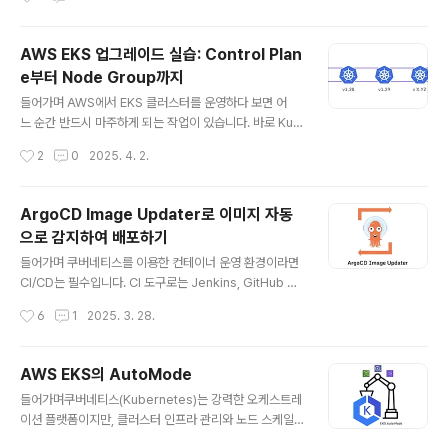
고, 이러한 모델을 효과적으로 학습하고 배포하기 위해서
저장소에 평문으로 저장하는 것은 매우 위험합니다. 실수
는 고성능 컴퓨팅 자원이 필..
로 코드에 포함되거나 외부에 노출될 경우, 서비스 전체가
공격받을 수 있는 심각한 보안 사고로 이어질 수 있기 때문
AWS EKS 업그레이드 실습: Control Plan
입니다. 그렇기 때문에 Secret을 안전하게 관리하기 위한
e부터 Node Group까지
전용 도구가 필요하며, 그중 대표적인 솔루션이 바로 Has
글 내용
hiCorp Vault입니다. Vault를 사용하면 Secret을 중앙
들어가며 AWS에서 EKS 클러스터를 운영하다 보면 어
에서 안전하게 저장하고, 접근 권한을 세밀하게 제어할 수
느 순간 반드시 마주하게 되는 작업이 있습니다. 바로 Kub
있으며, Secret을 자동으로 생성하거나 일정 시간이 지나
ernetes 버전 업그레이드입니다. 보안 패치나 신규 기능
작성시간
2
0
2025. 4. 2.
면 폐기되도록 설정할 수 있어, 수동으로 관리할 때보다..
을 위해 필요한 과정이지만, 어디서부터 어떻게 시작해야
할지 막막한 경우가 많습니다.단순히 Control Plane만
업그레이드하면 끝일 것 같지만, 실제로는 Add-on과 Ma
ArgoCD Image Updater로 이미지 자동
naged Node Group(Data Plane)까지 함께 고려해야
으로 감지하여 배포하기
안정적인 업그레이드가 가능합니다. (게다가 업그레이드
글 내용
방식도 In-Place로 할지, Blue-Green 전략을 쓸지 선택
들어가며 쿠버네티스를 이용한 컨테이너 운영 환경이라면
해야 합니다.)이번 포스팅에서는 AWS EKS 클러스터를
CI/CD는 필수입니다. CI 도구로는 Jenkins, GitHub Ac
업그레이드할 때 필요한 모든 과정을 AWS Workshop을
tions 등이 널리 사용되고 있으며, CD 분야에서는 Argo
작성시간
6
1
2025. 3. 28.
통해 실습해 보면서 해당 내용을 정리했습니다. EKS..
CD가 가장 강력하고 많이 활용되는 툴 중 하나입니다. 하
지만 ArgoCD와 같은 GitOps 기반 배포 방식에서는 컨
테이너 이미지의 태그가 변경되면 그 정보를 Git 리포지토
AWS EKS의 AutoMode
리에 수동으로 반영해줘야 하는 번거로움이 있습니다. 이
글 내용
들어가며쿠버네티스(Kubernetes)는 강력한 오케스트레
를 해결하기 위해 ArgoCD Image Updater가 등장하게
이션 플랫폼이지만, 클러스터 인프라 관리와 노드 스케일
되었고, 이번 포스팅에서는 ArgoCD Image Updater를
링 등 복잡한 작업이 늘 따라옵니다. AWS EKS를 사용할
사용하여 컨테이너 레지스트리에 새로운 이미지가 푸시되