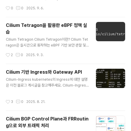
한 뒤 간단한 TCP, UDP 트래픽 테스트를 진행해보며, Pr
작성시간
0
0
2025. 9. 6.
ometheus 쿼리를 통해 지표를 확인해보는 실습을 진행
해보도록 하겠습니다. 실습 환경 구성 - Kind로 K8s Clus
ter 구축kind config더보기kind: ClusterapiVersion:
Cilium Tetragon을 활용한 eBPF 정책 실
kind.x-k8s.io/v1alpha4nodes:- role: control-pla
습
ne extraPortMappings: - containerPort: 30000
글 내용
hostPort: 30000 - containerPort: 30001 hostPor
Cilium Tetragon Cilium Tetragon이란? Cilium Tet
t: 30001 - containerPort: 3000..
ragon은 실시간으로 동작하는 eBPF 기반 보안 관찰 및
런타임 제어 도구입니다. 시스템에서 발생하는 중요한 보
작성시간
2
0
2025. 9. 3.
안 이벤트를 감지하고, 필요하면 즉시 대응할 수 있습니다.
주요 기능프로세스 실행 감지: 어떤 프로그램이 실행되는
지 추적시스템 호출 모니터링: 커널과 상호작용하는 시스
Cilium 기반 Ingress와 Gateway API
템 콜 활동을 기록입출력 활동 감지: 네트워크 트래픽이나
글 내용
Cilium-Ingress kubernetes의 Ingress에 대한 설명
파일 접근 같은 I/O 동작을 관찰특징eBPF 실시간Tetrag
은 이전 블로그 게시글을 참고해주세요. Cilium-Ingress
on은 커널의 eBPF에 정책과 필터링을 직접 적용하기 때
이란?Cilium Ingress는 eBPF 기반 네트워킹과 Envoy
문에 user space agent로 이벤트를 전송하는 대신, 커
L7 Proxy를 결합하여 기존의 Ingress Controller와 다
널에서 직접 이벤트를 필터링하고, 차단 및 대응합니다. 전
작성시간
3
0
2025. 8. 21.
른 방식으로 동작합니다. 특히, Source IP의 가시성을 유
송, 읽기 또는 쓰기 작업과 같이 빈도가 높은 이벤트..
지하고, 네트워크 정책(CiliumNetworkPolicy)의 통합,
유연한 로드밸런서 모드, Host Network 모드 지원 등에
Cilium BGP Control Plane과 FRRoutin
서 강점이 있습니다. 또한, CiliumNetworkPolicy을 통
g으로 외부 트래픽 처리
해 Ingress 트래픽을 세세하게 제어할 수 있습니다. 설정
글 내용