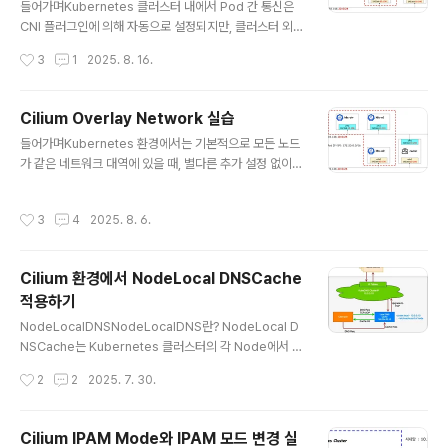
방법Cilium은 kubernetes Ingress 리소스를 `ingres
들어가며Kubernetes 클러스터 내에서 Pod 간 통신은
sClassName: cil..
CNI 플러그인에 의해 자동으로 설정되지만, 클러스터 외부
와의 통신 경로를 동적으로 구성하려면 추가적인 네트워크
작성시간
3
1
2025. 8. 16.
연동이 필요합니다. 특히 BGP(Border Gateway Prot
ocol)를 활용하여 외부에서 클러스터 내 Pod/Service
네트워크로의 접근을 가능하게 만들 수 있습니다. Cilium
Cilium Overlay Network 실습
은 BGP Control Plane 기능을 통해 Kubernetes 노드
글 내용
들어가며Kubernetes 환경에서는 기본적으로 모든 노드
의 Pod CIDR 등을 외부로 광고(advertise)할 수 있는
가 같은 네트워크 대역에 있을 때, 별다른 추가 설정 없이도
기능을 제공합니다. 그러나 Cilium 자체는 BGP 피어로서
Pod 간 통신이 가능합니다.왜냐하면 Kubernetes가 각
동작할 수 있지만, 클러스터 외부에 존재하는 router의 역
Pod에 고유한 IP인 PodIP를 부여하고, 해당 IP들 간의 라
할까지는 수행하지 않습니다. Cilium BGP Control Plan
작성시간
3
4
2025. 8. 6.
우팅을 자동으로 구성해주기 때문입니다. 이때 Pod 간 통
e의 구성 요소..
신은 ClusterIP(Service)를 거치지 않고 직접 Pod IP로
이루어집니다. 하지만 실제로 운영을 하다보면 모든 노드
Cilium 환경에서 NodeLocal DNSCache
들을 같은 subnet에 배치하기 어렵습니다.AWS EKS는
적용하기
VPC CNI를 사용해 예외적인 구조를 가지므로 여기서는
글 내용
논외로 합니다. 이러한 경우 기본적인 CNI로는 Pod간 통
NodeLocalDNSNodeLocalDNS란? NodeLocal D
신이 불가능합니다. 이번에 해본 실습은 Control Plane
NSCache는 Kubernetes 클러스터의 각 Node에서 D
노드(k8s-ctr)와 Worker..
NS 캐싱 기능을 수행하는 Agent를 DaemonSet으로 실
작성시간
2
2
2025. 7. 30.
행하여 DNS 성능과 안정성을 개선하는 기능입니다. 기본
적인 kubernetes 아키텍처에서는 모든 DNS 쿼리가 ku
be-dns/CoreDNS의 Service IP를 통해 전달되는데,
Cilium IPAM Mode와 IPAM 모드 변경 실
이는 kube-proxy에 의해 추가된 iptables DNAT 규칙