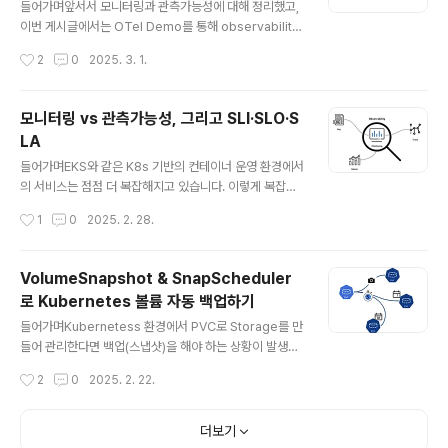
보다 가볍고 빠르게 AutoScaling을 실험할 수 있는 환경
들어가며앞서서 모니터링과 관측가능성에 대해 정리했고,
을 구성할 수 있습니다. KWOKKWOK이란?KWOK(Ku
이번 게시글에서는 OTel Demo를 통해 observability
bernetes WithOut Kubelet)는 Kubernetes의 다양
의 대표적인 도구인 Opentelemetry을 사용해서 어떻게
작성시간
2
0
2025. 3. 1.
한 기능을 테스트하고 ..
trace, metric, log 데이터를 수집하고 관리하는지에 대
해 실습해 보겠습니다. OpenTelemeryOpenTelemer
y란?OpenTelemetry(OTel)는 애플리케이션과 인프라
모니터링 vs 관측가능성, 그리고 SLI·SLO·S
에서 관측가능성(Observability)을 구현하기 위한 오픈
LA
소스 프레임워크입니다. 즉, 메트릭(Metrics), 로그(Log
글 내용
s), 트레이스(Traces) 데이터를 수집하고 처리하여 내보
들어가며EKS와 같은 K8s 기반의 컨테이너 운영 환경에서
낼 수 있도록 도와주는 도구입니다. 기존에는 관측가능성
의 서비스는 점점 더 복잡해지고 있습니다. 이렇게 복잡한
을 위한 다양한 도구들이 존재했지만, 각각의 솔루션이 독
시스템이 안정적으로 운영되기 위해서는 모니터링(monit
작성시간
1
0
2025. 2. 28.
립적으로 작동하여 일관된 데이터 수집이 ..
oring)과 관측가능성(observability)을 통해 서비스 장
애를 빠르게 감지하고, 문제의 원인을 빠르게 파악하며 성
능을 개선하기 위해 데이터 분석을 해야 합니다. 이 글에서
VolumeSnapshot & SnapScheduler
는 모니터링과 관측가능성의 차이점, 주요 데이터 유형(메
로 Kubernetes 볼륨 자동 백업하기
트릭, 로그, 트레이싱), 그리고 SLI, SLO, SLA 개념을 정
글 내용
리해보겠습니다. 모니터링과 관측가능성 모니터링관측가
들어가며Kubernetess 환경에서 PVC로 Storage를 만
능성정의특정 메트릭을 추적하여 문제를 감지외부의 출력
들어 관리한다면 백업(스냅샷)을 해야 하는 상황이 발생할
데이터를 통해 시스템의 상태를 이해목표문제 발생 시 감
수 있고, 백업을 주기적으로 생성해야 하는 상황이 생길 수
작성시간
2
0
2025. 2. 22.
지 및 알람문제 원을 진단하고 시스템을 최적화데이터 소
도 있는데요. 이를 위해 Kubernetes에서는 VolumeSn
스미리 정의된 매트릭(CPU..
apshot을 통해 PVC의 특정 시점 데이터를 백업할 수 있
고, SnapScheduler를 사용하면 주기적으로 자동으로
더보기
백업할 수도 있습니다. VolumeSnapshotVolumeSna