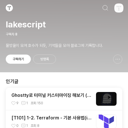
검색하기
티스토리
lakescript
구독자
8
물방울이 모여 호수가 되듯, 기억들을 모아 블로그에 기록합니다.
구독하기
방명록
신고하기 레이어
열기
인기글
Ghostty로 터미널 커스터마이징 해보기 (한
글 폰트 적용)
9
1
조회
150
[T101] 1-2. Terraform - 기본 사용법(ini
t, plan, apply, destory)
0
1
조회
8