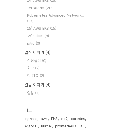
24' AWS EKS
(25)
Terraform
(21)
Kubernetes Advanced Network..
(17)
25' AWS EKS
(15)
25' Cilium
(9)
istio
(0)
일상 이야기
(4)
심심풀이
(0)
회고
(2)
책 리뷰
(2)
칼럼 이야기
(4)
영상
(4)
태그
Ingress
aws
EKS
ec2
coredns
ArgoCD
kurnel
prometheus
IaC