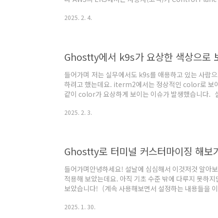
션만 운영, 관리할 수 있게 Data Plane만 관리하게 하
2025. 2. 4.
다. 이때, EKS 클러스터에 접근하기 위한 Cluster E
다.Public: 인터넷을 통해 접근 가능Private: 내부 
Private: 퍼블릭과 프라이빗 환경 모두에서 접근 가능 O
Ghostty에서 k9s가 요상한 색상으로
들어가며 저는 실무에서도 k9s를 애용하고 있는 사람으로
하려고 했는데요. iterm2에서는 정상적인 color로 보
같이 color가 요상하게 보이는 이슈가 발생했습니다. 
아?!? https://github.com/derailed/k9s/issues/3
2025. 2. 3.
#3049 · derailed/k9sDescribe the bug Wrong colo
background color to #ff0000 and took a screen
Wezterm uses..
Ghostty로 터미널 커스터마이징 해보기
들어가며안녕하세요! 설날에 심심해서 이것저것 알아보던 중 
적용해 보았는데요. 아직 기초 수준 밖에 다루지 못하지
보았습니다! (계속 사용해보면서 설정하는 내용들을 이어서
mac 기준으로 작성되었습니다! Ghosttyhttps://ghostty
2025. 1. 30.
feature-rich, and cross-platform terminal emul
and GPU acceleration.ghostty.org 사실 Gho