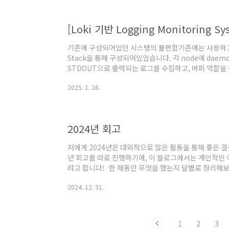
Ghostty에 대한 ..
기존에 구성되어있던 시스템의 불편함기존에는 사용하고 있던 
Stack을 통해 구성되어있었습니다. 각 node에 daemo
STDOUT으로 출력되는 로그를 수집하고, 버퍼 역할을 
ElasticSearch를 통해 집계하여 Kibana로 대
2025. 1. 28.
니다. 하지만 elasticsearch에는 큰 단점으로 느꼈던
는 점과, timestamp로 매핑되지 않는다는 것이었습
로그가 다양하고, key를 추가할수도, 삭제할 수도 있는
..
2024년 회고
저에게 2024년은 대외적으로 많은 활동을 통해 좋은 결
년 회고를 따로 진행하기에, 이 블로그에서는 개인적인
려고 합니다! 한 해동안 무엇을 했는지 달별로 정리해보
정리해보았습니다! [1월/ 2월] - CKA, CKAD 취
2024. 12. 31.
검증 받고, 더 공부해보자는 생각에 CKA, CKAD 공
결국 취득하였습니다 ! https://www.credly.com/bad
74c9e5308db1/public_url CKA: Certified Kubern
1
2
3