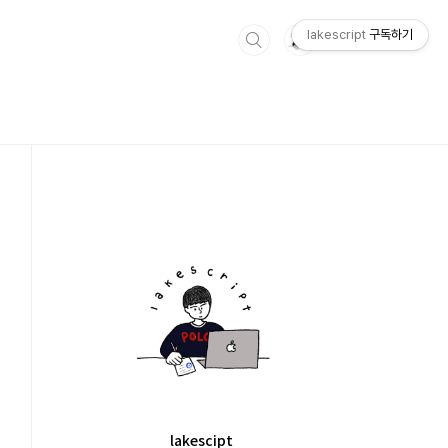
lakescript
구독하기
lakescipt