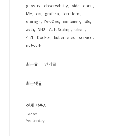
ghostty
observability
oidc
eBPF
IAM
cni
grafana
terraform
storage
DevOps
container
k8s
auth
DNS
AutoScaling
cilium
격리
Docker
kubernetes
service
network
최근글
인기글
최근댓글
전체 방문자
Today
Yesterday