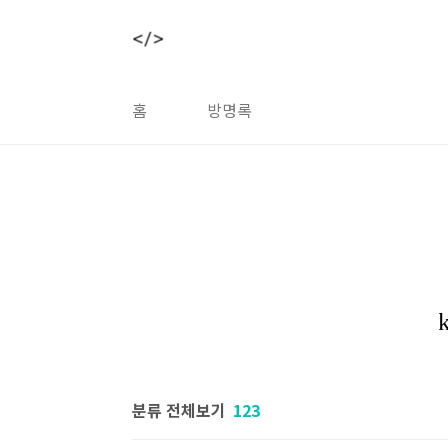
본문 바로가기
홈
방명록
분류 전체보기
123