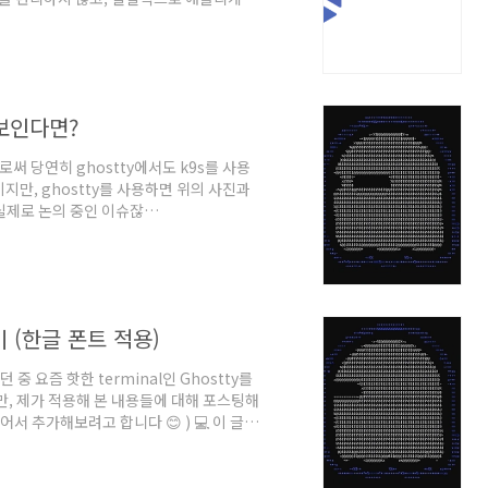
여 Customer VPC에만 집중할 수 있습니
ndpoint에는 이래의 3종류가 존재합니
네트워크를 통해서만 접근 가능Public +
n..
 보인다면?
써 당연히 ghostty에서도 k9s를 사용
이지만, ghostty를 사용하면 위의 사진과
실제로 논의 중인 이슈잖
049 Wrong colors in ghostty · Issue
rs in ghostty. I set the
shot in ghostty and wezterm.
 (한글 폰트 적용)
요즘 핫한 terminal인 Ghostty를
만, 제가 적용해 본 내용들에 대해 포스팅해
 추가해보려고 합니다 😊 ) 💻 이 글은
.org/ GhosttyGhostty is a fast,
ator that uses platform-native UI
stty를 처음 접한 건 Geeknews에서