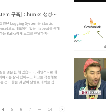
[Loki 기반 Logging Monitoring System 구축] Chunks 생성과 Flush 동작 구조
Logging System은 Elastic
nset으로 배포되어 있는 filebeat를 통해
하는 Kafka에게 로그를 전달하며
시보드를 구성하여 로그를 확인하는 시스템이었습
 점은 사전에 index를 꼭 설정해줘야 한다
니다. 특히, 개발팀에서 수집이 되어야 하는
데 이를 애플리케이션마다 index를 다르게
실을 맺은 한 해 였습니다. 개인적으로 매
 이야기는 잠시 접어두고 회고를 작성해보
는 것이 좋을 것 같아 달별로 에픽을 잡아
득이직을 준비하면서 쿠버네티스에 대한 지식을
부를 시작했습니다. 불합격을 정말 많이했지만
ges/26892ea2-d25d-47f7-945c-
etes Administ..
4
5
6
7
···
14